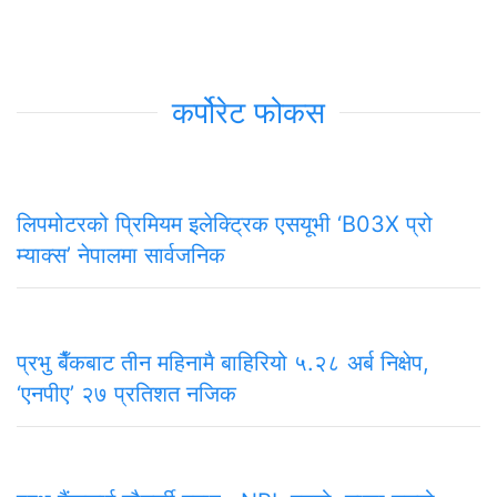
कर्पोरेट फोकस
लिपमोटरको प्रिमियम इलेक्ट्रिक एसयूभी ‘B03X प्रो
म्याक्स’ नेपालमा सार्वजनिक
प्रभु बैँकबाट तीन महिनामै बाहिरियो ५.२८ अर्ब निक्षेप,
‘एनपीए’ २७ प्रतिशत नजिक