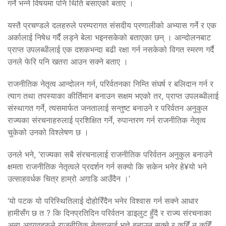
गर्ने भन्ने विषयमा पनि थिति बसाएको बताए ।
यस्तै प्रचण्डले दलहरुले परम्परागत संसदीय प्रणालीको अभ्यास गर्ने र एक
अर्कालाई निषेध गर्दै लड्ने बेला भइनसकेको बताएका छन् । आन्दोलनबाट
प्राप्त उपलब्धीलाई एक दशकभन्दा बढी रक्षा गर्न नसकेको विगत स्मरण गर्दै
उनले फेरि पनि खतरा आउन सक्ने बताए ।
राजनीतिक नेतृत्व आन्दोलन गर्न, परिर्वतनका निम्ति संघर्ष र बलिदान गर्न र
त्याग तथा तपस्याका कीर्तिमान बनाउन सक्षम भएको तर, प्राप्त उपलब्धीलाई
संस्थागत गर्ने, त्यसमार्फत जनतालाई सन्तुष्ट बनाउने र परिर्वतन अनुकुल
राज्यका संरचनाहरुलाई प्रशिक्षित गर्ने, रुपान्तरण गर्न राजनीतिक नेतृत्व
चुकेको उनको विश्लेषण छ ।
उनले भने, ‘राज्यका सबै संरचनालाई राजनीतिक परिर्वतन अनुकुल बनाउने
क्षमता राजनीतिक नेतृत्वले प्रदर्शन गर्न सक्यो कि सकेन भनेर हे¥यो भने
उत्साहवर्धक चित्र हाम्रो अगाडि आउँदैन ।’
‘यो पटक यो परिस्थितिलाई दोहोरिँदैन भनेर विश्वास गर्न सक्ने आधार
हामीसँग छ त ? कि दिनप्रतिदिन परिर्वतन डाइलुट हुँदै र राज्य संरचनाका
अन्य अवयवहरुले राजनीतिक नेतृत्वलाई भुत्ते बनाउन सक्ने र कहिँ न कहिँ