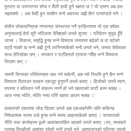
पुरातन वा परम्परागत सोच र शैली हावी हुने खतरा छ ? यो प्रश्न अब हल
भइसक्यो । अब केही हुन सक्दैन भन्ने अवस्था अझै छैन’ प्रचण्डले भने ।
संघीय लोकतान्त्रिक गणतन्त्र संस्थागत गर्ने प्रक्रियामा यो एक वर्षका
अनुभवलाई हेर्दा थुपै जटिलता देखिएको उनले सुनाए । परिर्वतन सुदृढ हुँदै
जान्छ । विकास, समृद्धि हुन्छ भन्ने विश्वास जनतामा बढेको छ वा घटेको
घट्दै गएको छ भन्ने अझै टुंगो लागिनसकेको भन्दै उनले भने, जनता धैर्यताका
साथ हेरिरहेका छन् । सरकार र पार्टीहरुले प्रयास गर्दैछ भन्ने विश्वास
लिएका छन् ।’
जसरी विगतका परिर्वतनहरु रक्षा गर्न सकेनौं, अब त्यो स्थिति हुने छैन भन्ने
विश्वास दिलाउन दलहरु एकजुट हुनुपर्ने उनले बताए । हिजोको जस्तै त्याग,
तपस्या र बलिदान गर्ने संकल्न नगर्ने हो भने खतराको घन्टी बज्न सक्छ ।
आज नभए भोलि, भोलि नभए पर्सि खतरा आउन सक्छ ।’
दलहरुको एकतामा जोड दिएका उनले अब एकअर्कासँग जति सकिन्छ
निषेधात्मक रुपमा लडे हुन्छ भन्ने समय आइनसकेको बताए । सरकारको
नीति तथा कार्यक्रम ठूलो आकांक्षासहित आएको उनले बताए ।तर, त्यसबारे
प्रमुख विपक्षीको आशंका रहेको भन्दै उनले भने, आश्वासनको पुलिन्दा जस्तो