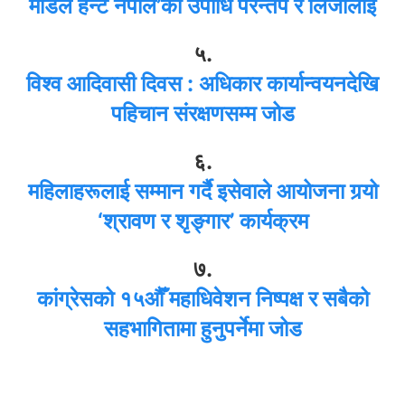
मोडल हन्ट नेपाल’को उपाधि परन्तप र लिजालाई
५.
विश्व आदिवासी दिवस : अधिकार कार्यान्वयनदेखि
पहिचान संरक्षणसम्म जोड
६.
महिलाहरूलाई सम्मान गर्दै इसेवाले आयोजना गर्‍यो
‘श्रावण र शृङ्गार’ कार्यक्रम
७.
कांग्रेसको १५औँ महाधिवेशन निष्पक्ष र सबैको
सहभागितामा हुनुपर्नेमा जोड