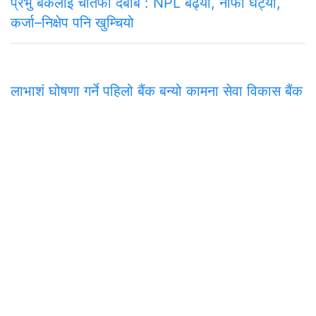
प्रभु बैंकलाई चौतर्फी दबाब : NPL बढ्यो, नाफा घट्यो,
कर्जा–निक्षेप पनि खुम्चियो
लाभाशं घोषणा गर्ने पहिलो बैंक बन्यो कामना सेवा विकास बैंक
समाचार
राजनीति
अन्तरवार्ता
सम्पादकीय
टिप्पणी
अर्थ
प
मुख्य कार्यालय
अनामनगर-२९, काठमाडाैँ
०१-४७७१३३९