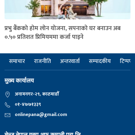
प्रभु बैंकको होम लोन योजना, सपनाको घर बनाउन अब
०.५० प्रतिशत प्रिमियममा कर्जा पाइने
समाचार
राजनीति
अन्तरवार्ता
सम्पादकीय
टिप्पणी
मुख्य कार्यालय
अनामनगर-२९, काठमाडाैँ
०१-४७७१३३९
onlinepana@gmail.com
चेन्ज नेपाल ग्रुप अफ कम्पनी प्रा.लि,