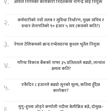
१.
आयल निगमको कार्यकारी निर्देशकमा नागेन्द्र साह नियुक्त
कर्मचारीको नयाँ तलब र सुविधा निर्धारण, मुख्य सचिव र
२.
प्रधान सेनापतिको ९० हजार ५ सय (कसको कति?)
३.
नेपाल टेलिकमको ब्रान्ड एम्बेसडरमा कुशल भुर्तेल नियुक्त
गरिमा विकास बैंककाे नाफा ३५ प्रतिशतले बढ्यो, लाभांश
४.
क्षमता कति?
एकैदिन ८ हजारले बढ्यो सुनको मूल्य, कतिमा हुँदैछ
५.
काराेबार?
मुगु–हुम्ला जोड्ने कर्णाली नदीमा बेलीब्रिज बन्ने, दोमुख–
६.