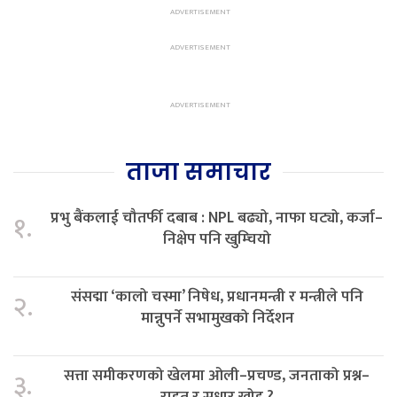
ताजा समाचार
प्रभु बैंकलाई चौतर्फी दबाब : NPL बढ्यो, नाफा घट्यो, कर्जा–
१.
निक्षेप पनि खुम्चियो
संसद्मा ‘कालो चस्मा’ निषेध, प्रधानमन्त्री र मन्त्रीले पनि
२.
मान्नुपर्ने सभामुखको निर्देशन
सत्ता समीकरणको खेलमा ओली–प्रचण्ड, जनताको प्रश्न–
३.
राहत र सुधार खोइ ?