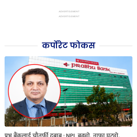
कर्पोरेट फोकस
प्रभु बैंकलाई चौतर्फी दबाब : NPL बढ्यो, नाफा घट्यो,