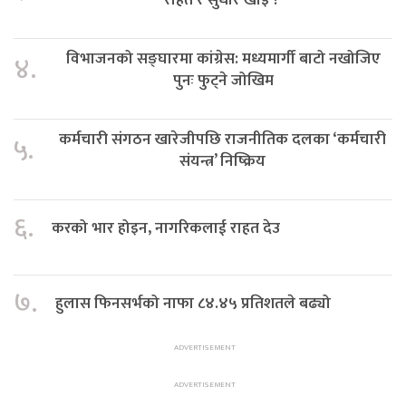
विभाजनको सङ्घारमा कांग्रेस: मध्यमार्गी बाटो नखोजिए
४.
पुनः फुट्ने जोखिम
कर्मचारी संगठन खारेजीपछि राजनीतिक दलका ‘कर्मचारी
५.
संयन्त्र’ निष्क्रिय
६.
करको भार होइन, नागरिकलाई राहत देउ
७.
हुलास फिनसर्भको नाफा ८४.४५ प्रतिशतले बढ्यो