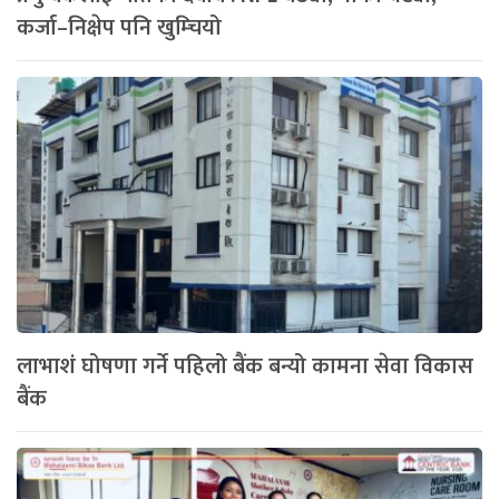
कर्जा–निक्षेप पनि खुम्चियो
लाभाशं घोषणा गर्ने पहिलो बैंक बन्यो कामना सेवा विकास
बैंक