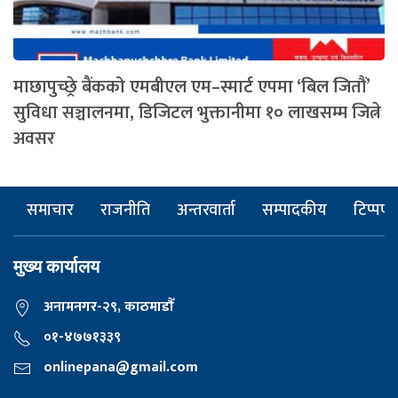
माछापुच्छ्रे बैंकको एमबीएल एम–स्मार्ट एपमा ‘बिल जितौं’
सुविधा सञ्चालनमा, डिजिटल भुक्तानीमा १० लाखसम्म जित्ने
अवसर
समाचार
राजनीति
अन्तरवार्ता
सम्पादकीय
टिप्पणी
मुख्य कार्यालय
अनामनगर-२९, काठमाडाैँ
०१-४७७१३३९
onlinepana@gmail.com