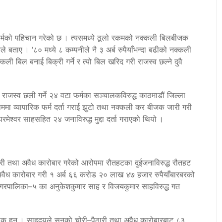
फर्मको पहिचान गरेको छ । त्यसमध्ये ठूलो रकमको नक्कली बिलबीजक
े बताए । ‘८० मध्ये ८ कम्पनीले नै ३ अर्ब रुपैयाँभन्दा बढीको नक्कली
्कली बिल बनाई बिक्री गर्ने र त्यो बिल खरिद गरी राजस्व छल्ने दुवै
जस्व छली गर्ने २४ वटा फर्मका सञ्चालकविरुद्ध काठमाडौं जिल्ला
ाममा व्यापारिक फर्म दर्ता गराई झुटो तथा नक्कली कर बीजक जारी गरी
मेश्वर साहसहित २४ जनाविरुद्ध मुद्दा दर्ता गराएको थियो ।
री तथा अवैध कारोबार गरेको आरोपमा रौतहटका दुईजनाविरुद्ध रौतहट
ा अवैध कारोबार गरी १ अर्ब ६६ करोड २० लाख ४७ हजार रुपैयाँबारबरको
नगरपालिका–५ का अनुकेशकुमार साह र विजयकुमार साहविरुद्ध गत
ालक हुन् । साहद्वयले सुनको चोरी–पैठारी तथा अवैध कारोबारबाट ८३