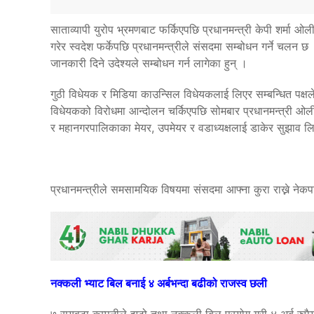
साताव्यापी युरोप भ्रमणबाट फर्किएपछि प्रधानमन्त्री केपी शर्मा ओ
गरेर स्वदेश फर्केपछि प्रधानमन्त्रीले संसदमा सम्बोधन गर्ने चलन 
जानकारी दिने उदेश्यले सम्बोधन गर्न लागेका हुन् ।
गुठी विधेयक र मिडिया काउन्सिल विधेयकलाई लिएर सम्बन्धित पक्षल
विधेयकको विरोधमा आन्दोलन चर्किएपछि सोमबार प्रधानमन्त्री ओल
र महानगरपालिकाका मेयर, उपमेयर र वडाध्यक्षलाई डाकेर सुझाव 
प्रधानमन्त्रीले समसामयिक विषयमा संसदमा आफ्ना कुरा राख्ने नेक
नक्कली भ्याट बिल बनाई ४ अर्बभन्दा बढीको राजस्व छली
७ सयवटा कम्पनीले झुटो तथा नक्कली बिल प्रयोग गरी ४ अर्ब रुपैय