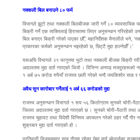
नक्कली बिल बनाउने ८० फर्म
विभागले झुटो तथा नक्कली बिलबीजक जारी गर्ने ८० व्यावसायिक 
बिक्री गर्ने एक व्यक्तिलाई हिरासतमा लिएर अनुसन्धान गरिरहेको उनल
बिल बनाएर बिक्री गरेको पाएका छौँ,’ महानिर्देशक मैनालीले भने, ‘नक
प्रकारका फर्मको अनुसन्धान भइरहेको छ, छिट्टै मुद्दा हाल्नेछौँ ।’
यसअघि विभागले २१ फागुनमा भुटो तथा नक्कली बीजक बिक्री गरी रा
अदालतमा मुद्दा दर्ता गराएको थियो । विभिन्न अनपढ मजदुरहरूको न
१ अर्ब ७५ करोड रुपैयाँ राजस्व छली गरेको भन्दै जयकिशोर साह र पर
अवैध सुन कारोबार गर्नेलाई १ अर्ब ६६ करोडको मुद्दा
राजस्व अनुसन्धान विभागले १ सय ५६ किलोग्राम सुनको चोरी–पैठा
जिल्ला अदालतमा मुद्दा दर्ता गराएको छ । सुनको चोरी–पैठारी तथ
राजस्व चुहावट तथा विदेशी विनिमय अपचलन गरेको ठहर गर्दै गौर 
शुक्रबार मुद्दा दर्ता गराएको हो ।
प्रतिवादी विजयकुमार साह गौरमा रहेका छेमा माई ज्वेलर्सका सञ्च