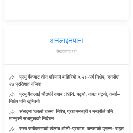
अनलाइनपाना
लेखकबाट थप
प्रभु बैँकबाट तीन महिनामै बाहिरियो ५.२८ अर्ब निक्षेप, ‘एनपीए’
२७ प्रतिशत नजिक
प्रभु बैंकलाई चौतर्फी दबाब : NPL बढ्यो, नाफा घट्यो, कर्जा–
निक्षेप पनि खुम्चियो
संसद्मा ‘कालो चस्मा’ निषेध, प्रधानमन्त्री र मन्त्रीले पनि
मान्नुपर्ने सभामुखको निर्देशन
सत्ता समीकरणको खेलमा ओली–प्रचण्ड, जनताको प्रश्न– राहत