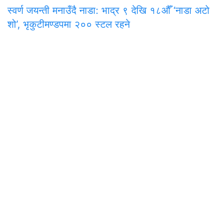
स्वर्ण जयन्ती मनाउँदै नाडा: भाद्र ९ देखि १८औँ ‘नाडा अटो
शो’, भृकुटीमण्डपमा २०० स्टल रहने
समाचार
राजनीति
अन्तरवार्ता
सम्पादकीय
टिप्पणी
अर्थ
प
मुख्य कार्यालय
अनामनगर-२९, काठमाडाैँ
०१-४७७१३३९
onlinepana@gmail.com
चेन्ज नेपाल ग्रुप अफ कम्पनी प्रा.लि,