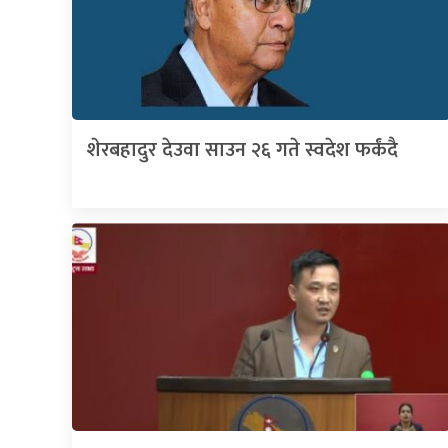
शेरबहादुर देउवा साउन २६ गते स्वदेश फर्कंदै