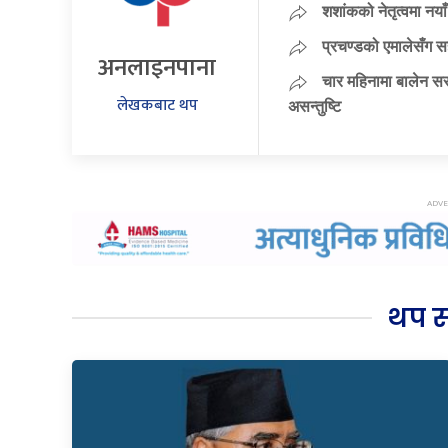
शशांकको नेतृत्वमा न
प्रचण्डको एमालेसँग 
अनलाइनपाना
चार महिनामा बालेन सर
लेखकबाट थप
असन्तुष्टि
थप 