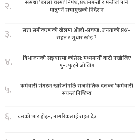
संसद्मा ‘कालो चस्मा’ निषेध, प्रधानमन्त्री र मन्त्रीले पनि
२.
मान्नुपर्ने सभामुखको निर्देशन
सत्ता समीकरणको खेलमा ओली–प्रचण्ड, जनताको प्रश्न–
३.
राहत र सुधार खोइ ?
विभाजनको सङ्घारमा कांग्रेस: मध्यमार्गी बाटो नखोजिए
४.
पुनः फुट्ने जोखिम
कर्मचारी संगठन खारेजीपछि राजनीतिक दलका ‘कर्मचारी
५.
संयन्त्र’ निष्क्रिय
६.
करको भार होइन, नागरिकलाई राहत देउ