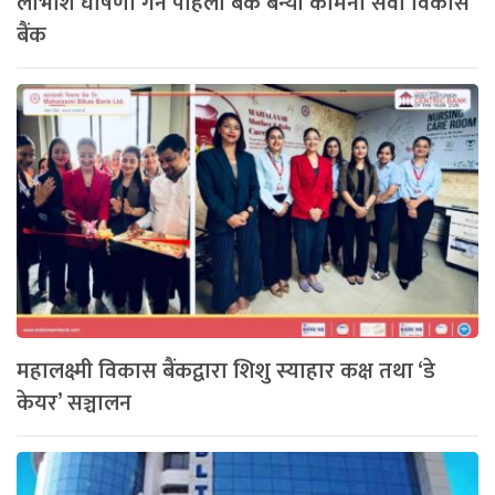
लाभाशं घोषणा गर्ने पहिलो बैंक बन्यो कामना सेवा विकास
बैंक
महालक्ष्मी विकास बैंकद्वारा शिशु स्याहार कक्ष तथा ‘डे
केयर’ सञ्चालन