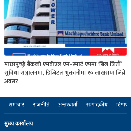
माछापुच्छ्रे बैंकको एमबीएल एम–स्मार्ट एपमा ‘बिल जितौं’
सुविधा सञ्चालनमा, डिजिटल भुक्तानीमा १० लाखसम्म जित्ने
अवसर
समाचार
राजनीति
अन्तरवार्ता
सम्पादकीय
टिप्पणी
मुख्य कार्यालय