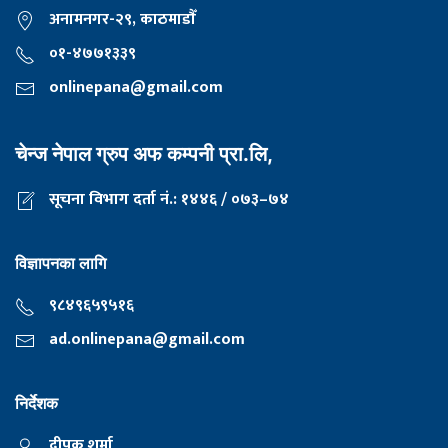
अनामनगर-२९, काठमाडाैँ
०१-४७७१३३९
onlinepana@gmail.com
चेन्ज नेपाल ग्रुप अफ कम्पनी प्रा.लि,
सूचना विभाग दर्ता नं.: १४४६ / ०७३–७४
विज्ञापनका लागि
९८४९६५९५१६
ad.onlinepana@gmail.com
निर्देशक
दीपक शर्मा