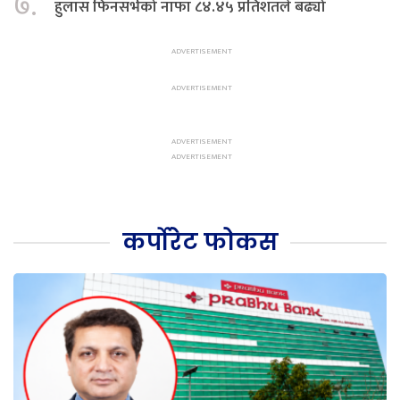
७.
हुलास फिनसर्भको नाफा ८४.४५ प्रतिशतले बढ्यो
कर्पोरेट फोकस