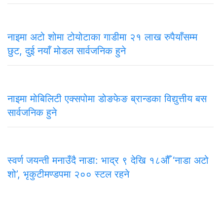
नाइमा अटो शोमा टोयोटाका गाडीमा २१ लाख रुपैयाँसम्म
छुट, दुई नयाँ मोडल सार्वजनिक हुने
नाइमा मोबिलिटी एक्सपोमा डोङफेङ ब्रान्डका विद्युत्तीय बस
सार्वजनिक हुने
स्वर्ण जयन्ती मनाउँदै नाडा: भाद्र ९ देखि १८औँ ‘नाडा अटो
शो’, भृकुटीमण्डपमा २०० स्टल रहने
समाचार
राजनीति
अन्तरवार्ता
सम्पादकीय
टिप्पणी
अर्थ
प