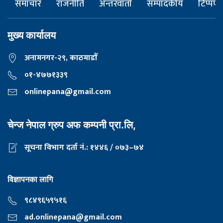
समाचार
राजनीति
अन्तरवार्ता
सम्पादकीय
टिप्पणी
मुख्य कार्यालय
अनामनगर-२९, काठमाडाैँ
०१-४७७१३३९
onlinepana@gmail.com
चेन्ज नेपाल ग्रुप अफ कम्पनी प्रा.लि,
सूचना विभाग दर्ता नं.: १४४६ / ०७३–७४
विज्ञापनका लागि
९८४९६५९५१६
ad.onlinepana@gmail.com