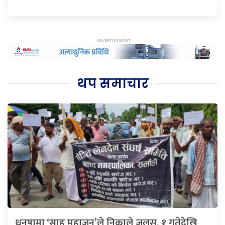
थप समाचार
धनुषामा ‘साहु महाजन’ले निकाले जुलुस, १ गतेदेखि