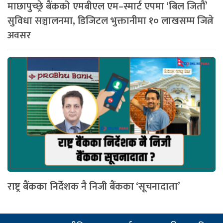
माछापुच्छ्रे बैंकको एमबीएल एम–स्मार्ट एपमा ‘बिल जितौं’
सुविधा सञ्चालनमा, डिजिटल भुक्तानीमा १० लाखसम्म जित्ने
अवसर
राष्ट्र बैंकका निर्देशक नै निजी बैंकका ‘सूचनादाता’