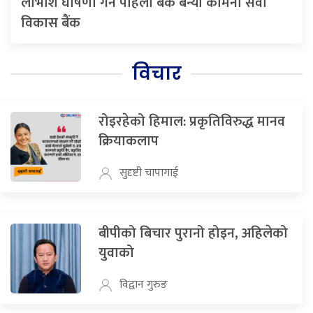
लाभाशं घोषणा गर्ने पहिलो बैंक बन्यो कामना सेवा
विकास बैंक
विचार
रोइरहेको हिमाल: प्रकृतिविरुद्ध मानव
क्रियाकलाप
सुदृष्टी चापागाई
बीपीको बिचार पुरानो होइन, अहिलेको
युवाको
विद्वान गुरुङ