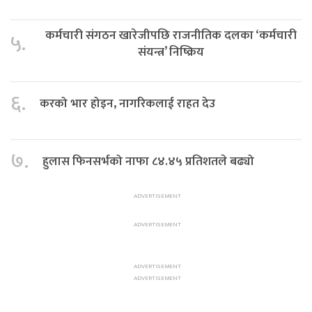
कर्मचारी संगठन खारेजीपछि राजनीतिक दलका ‘कर्मचारी
५.
संयन्त्र’ निष्क्रिय
६.
करको भार होइन, नागरिकलाई राहत देउ
७.
हुलास फिनसर्भको नाफा ८४.४५ प्रतिशतले बढ्यो