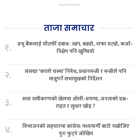
ताजा समाचार
प्रभु बैंकलाई चौतर्फी दबाब : NPL बढ्यो, नाफा घट्यो, कर्जा–
१.
निक्षेप पनि खुम्चियो
संसद्मा ‘कालो चस्मा’ निषेध, प्रधानमन्त्री र मन्त्रीले पनि
२.
मान्नुपर्ने सभामुखको निर्देशन
सत्ता समीकरणको खेलमा ओली–प्रचण्ड, जनताको प्रश्न–
३.
राहत र सुधार खोइ ?
विभाजनको सङ्घारमा कांग्रेस: मध्यमार्गी बाटो नखोजिए
४.
पुनः फुट्ने जोखिम