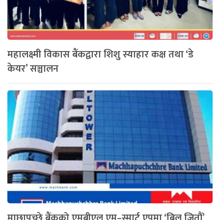
महालक्ष्मी विकास बैंकद्वारा शिशु स्याहार कक्ष तथा ‘डे
केयर’ सञ्चालन
माछापुच्छ्रे बैंकको एमबीएल एम–स्मार्ट एपमा ‘बिल जितौं’