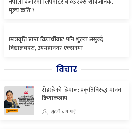
नेपाली बजारमा लिपमोटर बी०३एक्स सार्वजनिक,
मूल्य कति ?
छात्रवृत्ति प्राप्त विद्यार्थीबाट पनि शुल्क असुल्दै
विद्यालयहरु, उपमहानगर एक्सनमा
विचार
रोइरहेको हिमाल: प्रकृतिविरुद्ध मानव
क्रियाकलाप
सुदृष्टी चापागाई