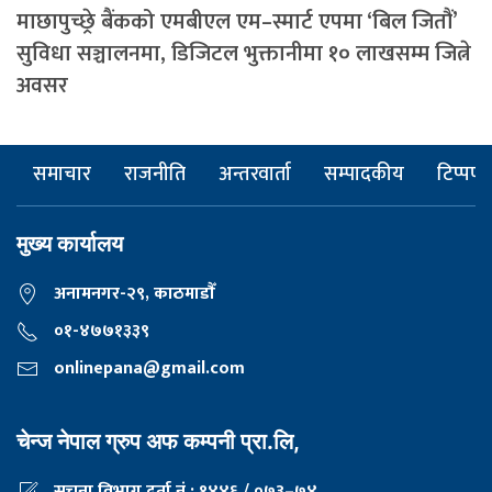
माछापुच्छ्रे बैंकको एमबीएल एम–स्मार्ट एपमा ‘बिल जितौं’
सुविधा सञ्चालनमा, डिजिटल भुक्तानीमा १० लाखसम्म जित्ने
अवसर
समाचार
राजनीति
अन्तरवार्ता
सम्पादकीय
टिप्पणी
मुख्य कार्यालय
अनामनगर-२९, काठमाडाैँ
०१-४७७१३३९
onlinepana@gmail.com
चेन्ज नेपाल ग्रुप अफ कम्पनी प्रा.लि,
सूचना विभाग दर्ता नं.: १४४६ / ०७३–७४