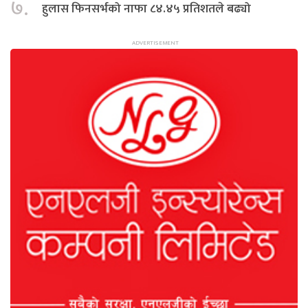
७.
हुलास फिनसर्भको नाफा ८४.४५ प्रतिशतले बढ्यो