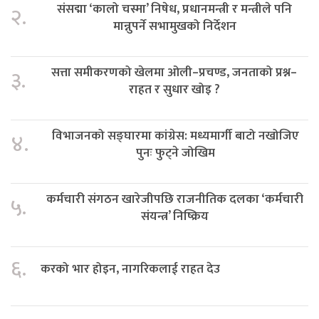
संसद्मा ‘कालो चस्मा’ निषेध, प्रधानमन्त्री र मन्त्रीले पनि
२.
मान्नुपर्ने सभामुखको निर्देशन
सत्ता समीकरणको खेलमा ओली–प्रचण्ड, जनताको प्रश्न–
३.
राहत र सुधार खोइ ?
विभाजनको सङ्घारमा कांग्रेस: मध्यमार्गी बाटो नखोजिए
४.
पुनः फुट्ने जोखिम
कर्मचारी संगठन खारेजीपछि राजनीतिक दलका ‘कर्मचारी
५.
संयन्त्र’ निष्क्रिय
६.
करको भार होइन, नागरिकलाई राहत देउ