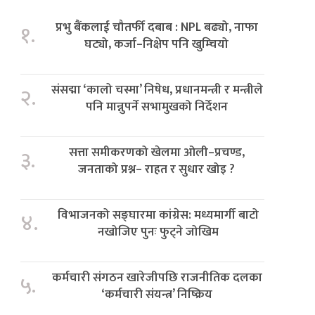
प्रभु बैंकलाई चौतर्फी दबाब : NPL बढ्यो, नाफा
१.
घट्यो, कर्जा–निक्षेप पनि खुम्चियो
संसद्मा ‘कालो चस्मा’ निषेध, प्रधानमन्त्री र मन्त्रीले
२.
पनि मान्नुपर्ने सभामुखको निर्देशन
सत्ता समीकरणको खेलमा ओली–प्रचण्ड,
३.
जनताको प्रश्न– राहत र सुधार खोइ ?
विभाजनको सङ्घारमा कांग्रेस: मध्यमार्गी बाटो
४.
नखोजिए पुनः फुट्ने जोखिम
कर्मचारी संगठन खारेजीपछि राजनीतिक दलका
५.
‘कर्मचारी संयन्त्र’ निष्क्रिय