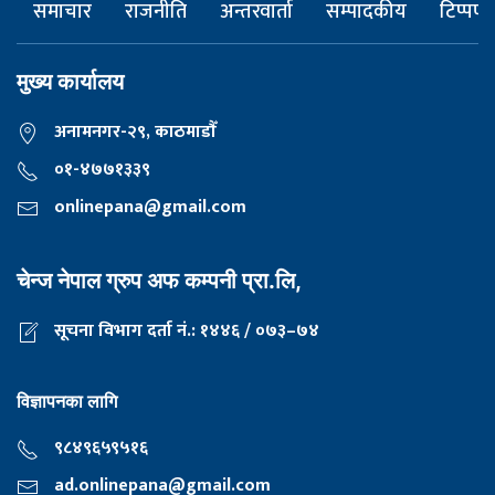
समाचार
राजनीति
अन्तरवार्ता
सम्पादकीय
टिप्पणी
मुख्य कार्यालय
अनामनगर-२९, काठमाडाैँ
०१-४७७१३३९
onlinepana@gmail.com
चेन्ज नेपाल ग्रुप अफ कम्पनी प्रा.लि,
सूचना विभाग दर्ता नं.: १४४६ / ०७३–७४
विज्ञापनका लागि
९८४९६५९५१६
ad.onlinepana@gmail.com