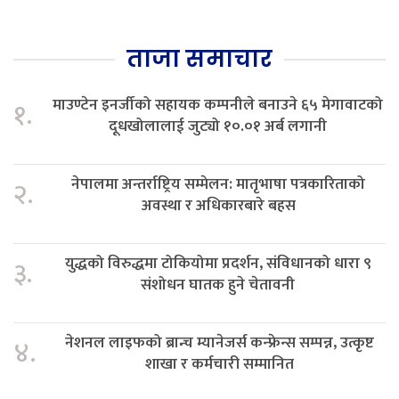
ताजा समाचार
माउण्टेन इनर्जीको सहायक कम्पनीले बनाउने ६५ मेगावाटको
१.
दूधखोलालाई जुट्यो १०.०१ अर्ब लगानी
नेपालमा अन्तर्राष्ट्रिय सम्मेलन: मातृभाषा पत्रकारिताको
२.
अवस्था र अधिकारबारे बहस
युद्धको विरुद्धमा टोकियोमा प्रदर्शन, संविधानको धारा ९
३.
संशोधन घातक हुने चेतावनी
नेशनल लाइफको ब्रान्च म्यानेजर्स कन्फ्रेन्स सम्पन्न, उत्कृष्ट
४.
शाखा र कर्मचारी सम्मानित