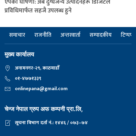
एपको घोषणा: अब दुग्धजन्य उत्पादनहरू डिजिटल
प्रविधिमार्फत सहजै उपलब्ध हुने
समाचार
राजनीति
अन्तरवार्ता
सम्पादकीय
टिप्पणी
मुख्य कार्यालय
अनामनगर-२९, काठमाडाैँ
०१-४७७१३३९
onlinepana@gmail.com
चेन्ज नेपाल ग्रुप अफ कम्पनी प्रा.लि,
सूचना विभाग दर्ता नं.: १४४६ / ०७३–७४