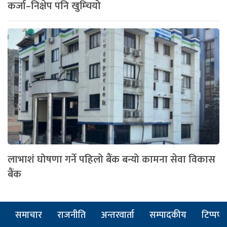
कर्जा–निक्षेप पनि खुम्चियो
लाभाशं घोषणा गर्ने पहिलो बैंक बन्यो कामना सेवा विकास
बैंक
समाचार
राजनीति
अन्तरवार्ता
सम्पादकीय
टिप्पणी