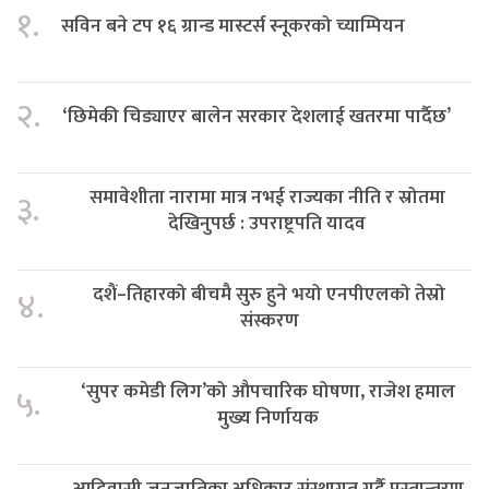
१.
सविन बने टप १६ ग्रान्ड मास्टर्स स्नूकरको च्याम्पियन
२.
‘छिमेकी चिड्याएर बालेन सरकार देशलाई खतरमा पार्दैछ’
समावेशीता नारामा मात्र नभई राज्यका नीति र स्रोतमा
३.
देखिनुपर्छ : उपराष्ट्रपति यादव
दशैं–तिहारको बीचमै सुरु हुने भयो एनपीएलको तेस्रो
४.
संस्करण
‘सुपर कमेडी लिग’को औपचारिक घोषणा, राजेश हमाल
५.
मुख्य निर्णायक
आदिवासी जनजातिका अधिकार संस्थागत गर्दै पुस्तान्तरण