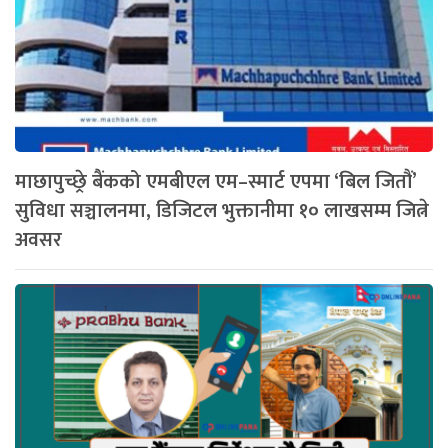
माछापुच्छ्रे बैंकको एमबीएल एम–स्मार्ट एपमा ‘बिल जितौं’
सुविधा सञ्चालनमा, डिजिटल भुक्तानीमा १० लाखसम्म जित्ने
अवसर