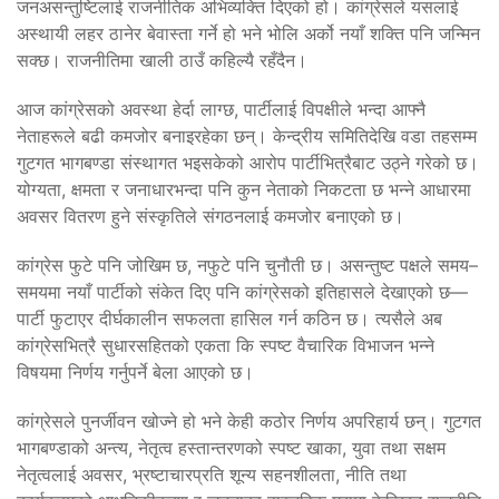
जनअसन्तुष्टिलाई राजनीतिक अभिव्यक्ति दिएको हो। कांग्रेसले यसलाई
अस्थायी लहर ठानेर बेवास्ता गर्ने हो भने भोलि अर्को नयाँ शक्ति पनि जन्मिन
सक्छ। राजनीतिमा खाली ठाउँ कहिल्यै रहँदैन।
आज कांग्रेसको अवस्था हेर्दा लाग्छ, पार्टीलाई विपक्षीले भन्दा आफ्नै
नेताहरूले बढी कमजोर बनाइरहेका छन्। केन्द्रीय समितिदेखि वडा तहसम्म
गुटगत भागबण्डा संस्थागत भइसकेको आरोप पार्टीभित्रैबाट उठ्ने गरेको छ।
योग्यता, क्षमता र जनाधारभन्दा पनि कुन नेताको निकटता छ भन्ने आधारमा
अवसर वितरण हुने संस्कृतिले संगठनलाई कमजोर बनाएको छ।
कांग्रेस फुटे पनि जोखिम छ, नफुटे पनि चुनौती छ। असन्तुष्ट पक्षले समय–
समयमा नयाँ पार्टीको संकेत दिए पनि कांग्रेसको इतिहासले देखाएको छ—
पार्टी फुटाएर दीर्घकालीन सफलता हासिल गर्न कठिन छ। त्यसैले अब
कांग्रेसभित्रै सुधारसहितको एकता कि स्पष्ट वैचारिक विभाजन भन्ने
विषयमा निर्णय गर्नुपर्ने बेला आएको छ।
कांग्रेसले पुनर्जीवन खोज्ने हो भने केही कठोर निर्णय अपरिहार्य छन्। गुटगत
भागबण्डाको अन्त्य, नेतृत्व हस्तान्तरणको स्पष्ट खाका, युवा तथा सक्षम
नेतृत्वलाई अवसर, भ्रष्टाचारप्रति शून्य सहनशीलता, नीति तथा