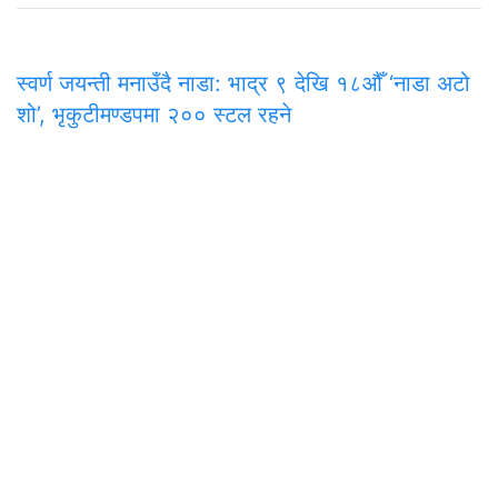
स्वर्ण जयन्ती मनाउँदै नाडा: भाद्र ९ देखि १८औँ ‘नाडा अटो
शो’, भृकुटीमण्डपमा २०० स्टल रहने
समाचार
राजनीति
अन्तरवार्ता
सम्पादकीय
टिप्पणी
अर्थ
प
मुख्य कार्यालय
अनामनगर-२९, काठमाडाैँ
०१-४७७१३३९
onlinepana@gmail.com