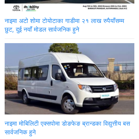
नाइमा अटो शोमा टोयोटाका गाडीमा २१ लाख रुपैयाँसम्म
छुट, दुई नयाँ मोडल सार्वजनिक हुने
नाइमा मोबिलिटी एक्सपोमा डोङफेङ ब्रान्डका विद्युत्तीय बस
सार्वजनिक हुने