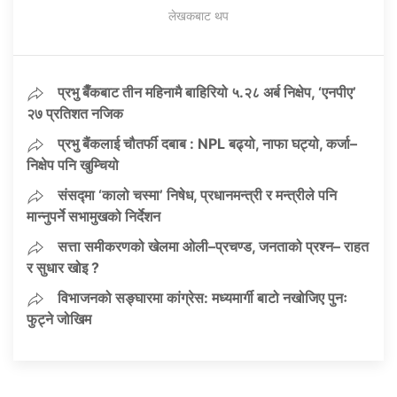
लेखकबाट थप
प्रभु बैँकबाट तीन महिनामै बाहिरियो ५.२८ अर्ब निक्षेप, ‘एनपीए’
२७ प्रतिशत नजिक
प्रभु बैंकलाई चौतर्फी दबाब : NPL बढ्यो, नाफा घट्यो, कर्जा–
निक्षेप पनि खुम्चियो
संसद्मा ‘कालो चस्मा’ निषेध, प्रधानमन्त्री र मन्त्रीले पनि
मान्नुपर्ने सभामुखको निर्देशन
सत्ता समीकरणको खेलमा ओली–प्रचण्ड, जनताको प्रश्न– राहत
र सुधार खोइ ?
विभाजनको सङ्घारमा कांग्रेस: मध्यमार्गी बाटो नखोजिए पुनः
फुट्ने जोखिम