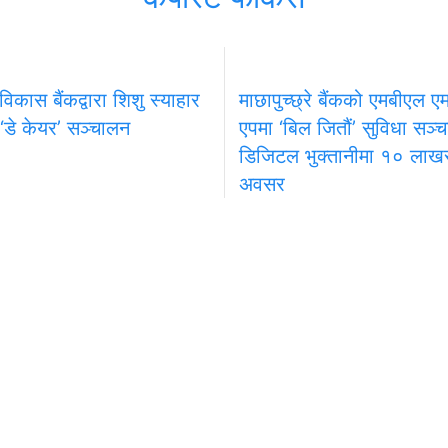
 विकास बैंकद्वारा शिशु स्याहार
माछापुच्छ्रे बैंकको एमबीएल एम–
 ‘डे केयर’ सञ्चालन
एपमा ‘बिल जितौं’ सुविधा सञ्
डिजिटल भुक्तानीमा १० लाखसम
अवसर
प्रदेश
खेलकुद
मनोरञ्जन
विज्ञापनका लागि
निर्देशक
 कम्पनी
९८४९६५९५१६
दीपक शर्म
.: १४४६ /