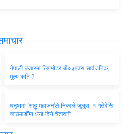
समाचार
नेपाली बजारमा लिपमोटर बी०३एक्स सार्वजनिक,
मूल्य कति ?
धनुषामा ‘साहु महाजन’ले निकाले जुलुस, १ गतेदेखि
काठमाडौंमा धर्ना दिने चेतावनी