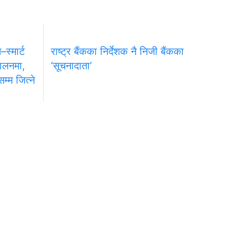
स्मार्ट
राष्ट्र बैंकका निर्देशक नै निजी बैंकका
चालनमा,
‘सूचनादाता’
्म जित्ने
प्रधान सम्पादक
ा
नारायण प्रसाद अधिकारी