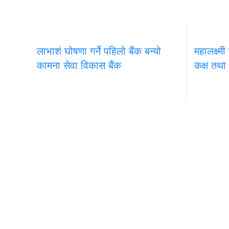
लाभाशं घोषणा गर्ने पहिलो बैंक बन्यो
महालक्ष्मी
कामना सेवा विकास बैंक
कक्ष तथा
समाचार
राजनीति
अन्तरवार्ता
सम्पादकीय
टिप्पणी
अर्थ
मुख्य कार्यालय
चेन्ज नेपाल ग्रुप अफ
प्रा.लि,
अनामनगर-२९, काठमाडाैँ
सूचना विभाग दर्ता नं