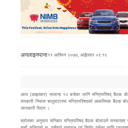
अनलाइनपाना
११ आश्विन २०७७, आईतवार ०९:१९
आज (आइतबार) मध्यान्ह १२ बजेका लागि मन्त्रिपरिषद् बैठक बोल
सरकारी निवास बालुवाटारमा मन्त्रिपरिषदको आकस्मिक बैठक बोला
जानकारी थिएन ।
स्राेतका अनुसार शनिबार मन्त्रिपरिषद बैठक बाेलाउने मनसायमा प्र
चर्चा चुलिएकाे छ, यसैबारे छलफल एवं निर्णय गर्नका लागि प्र