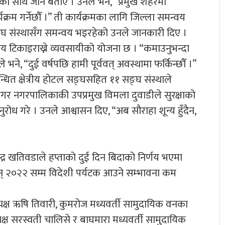
का साथ जाने बताए । उनले भने, “प्रमुख शहरमा
रम गर्नेछौँ ।” ती कार्यक्रमका लागि जिल्ला समन्वय
ङ्घ संस्थासँग समन्वय भइरहेको उनले जानकारी दिए ।
ाय टिकाइराख्ने व्यवसायीको योजना छ । “कमाउनुभन्दा
भने, “दुई वर्षपछि हामी पूर्ववत् अवस्थामा फर्किन्छौँ ।”
ित क्षेत्रीय होटल सङ्घसहित ११ सङ्घ संस्थाले
गर नगरपालिकाकी उपप्रमुख विमला दुवाडीले सुरक्षाको
रोध गरे । उनले आश्वासन दिए, “अब सौराहा शून्य हुँदैन,
पेन्द्र खतिवडाले हप्ताको दुई दिन बिदाको निर्णय भएमा
सन् २०२२ सम्म विदेशी पर्यटक आउने सम्भावना कम
यक्ष ऋषि तिवारी, कुमरोज मध्यवर्ती सामुदायिक वनका
ध्यक्ष सरस्वती चालिसे र बाघमारा मध्यवर्ती सामुदायिक