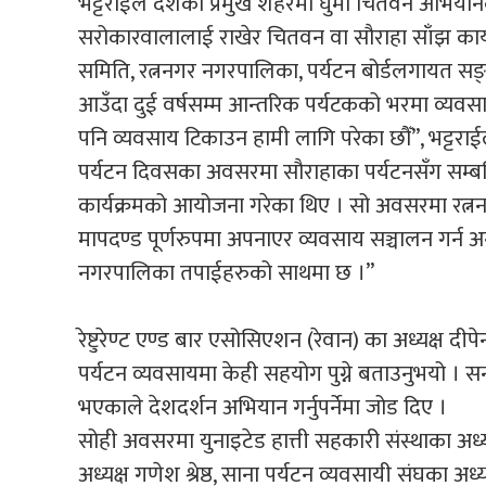
भट्टराईले देशका प्रमुख शहरमा घुमौ चितवन अभियान
सरोकारवालालाई राखेर चितवन वा सौराहा साँझ कार्यक्
समिति, रत्ननगर नगरपालिका, पर्यटन बोर्डलगायत स
आउँदा दुई वर्षसम्म आन्तरिक पर्यटकको भरमा व्यवस
पनि व्यवसाय टिकाउन हामी लागि परेका छौँ”, भट्टराईले 
पर्यटन दिवसका अवसरमा सौराहाका पर्यटनसँग सम्बन्ध
कार्यक्रमको आयोजना गरेका थिए । सो अवसरमा रत्नन
मापदण्ड पूर्णरुपमा अपनाएर व्यवसाय सञ्चालन गर्न अनु
नगरपालिका तपाईहरुको साथमा छ ।”
रेष्टुरेण्ट एण्ड बार एसोसिएशन (रेवान) का अध्यक्ष दी
पर्यटन व्यवसायमा केही सहयोग पुग्ने बताउनुभयो । 
भएकाले देशदर्शन अभियान गर्नुपर्नेमा जोड दिए ।
सोही अवसरमा युनाइटेड हात्ती सहकारी संस्थाका अध्
अध्यक्ष गणेश श्रेष्ठ, साना पर्यटन व्यवसायी संघका अ