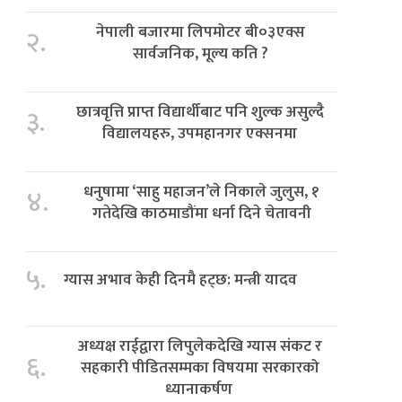
नेपाली बजारमा लिपमोटर बी०३एक्स
२.
सार्वजनिक, मूल्य कति ?
छात्रवृत्ति प्राप्त विद्यार्थीबाट पनि शुल्क असुल्दै
३.
विद्यालयहरु, उपमहानगर एक्सनमा
धनुषामा ‘साहु महाजन’ले निकाले जुलुस, १
४.
गतेदेखि काठमाडौंमा धर्ना दिने चेतावनी
५.
ग्यास अभाव केही दिनमै हट्छ: मन्त्री यादव
अध्यक्ष राईद्वारा लिपुलेकदेखि ग्यास संकट र
६.
सहकारी पीडितसम्मका विषयमा सरकारको
ध्यानाकर्षण