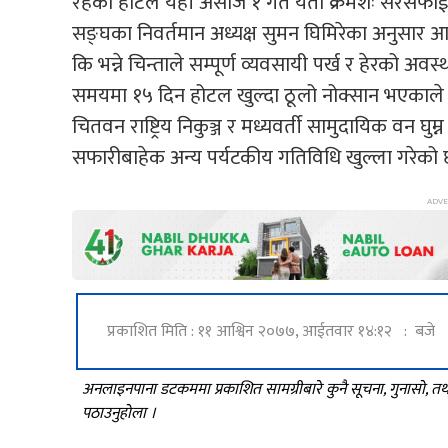
रहेका होटल यही असोज १ गते यता क्रमशः सरसफाई र
सङ्घका निवर्तमान अध्यक्ष सुमन घिमिरेका अनुसार आधा
कि भन्ने चिन्ताले सम्पूर्ण व्यवसायी पर्ख र हेरक
समयमा १५ दिन होटल खुल्दा ठूलो नोक्सान भएकाले प
चितवन राष्ट्रिय निकुञ्ज र मध्यवर्ती सामुदायिक वन घुम्
सफारीबाहेक अन्य पर्यटकीय गतिविधि खुल्ला गरेको
प्रकाशित मिति : ११ आश्विन २०७७, आईतवार १४:१२ : बजे
अनलाइनपाना डटकममा प्रकाशित सामग्रीबारे कुनै सूचना, गुनासो, 
पठाउनुहोला ।