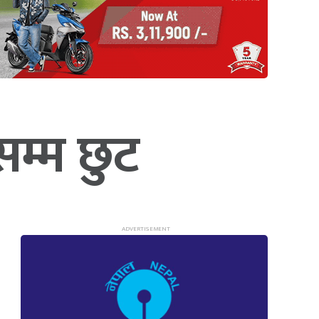
म्म छुट