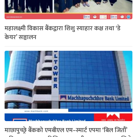
महालक्ष्मी विकास बैंकद्वारा शिशु स्याहार कक्ष तथा ‘डे
केयर’ सञ्चालन
माछापुच्छ्रे बैंकको एमबीएल एम–स्मार्ट एपमा ‘बिल जितौं’