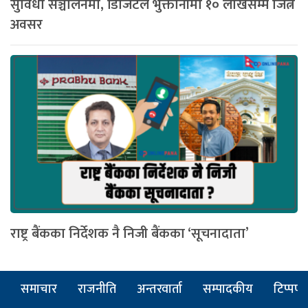
सुविधा सञ्चालनमा, डिजिटल भुक्तानीमा १० लाखसम्म जित्ने
अवसर
राष्ट्र बैंकका निर्देशक नै निजी बैंकका ‘सूचनादाता’
समाचार
राजनीति
अन्तरवार्ता
सम्पादकीय
टिप्पणी