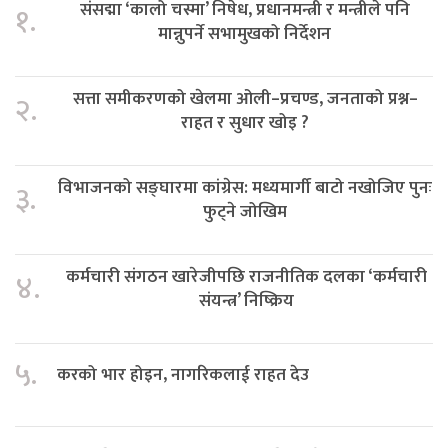
संसद्मा ‘कालो चस्मा’ निषेध, प्रधानमन्त्री र मन्त्रीले पनि
१.
मान्नुपर्ने सभामुखको निर्देशन
सत्ता समीकरणको खेलमा ओली–प्रचण्ड, जनताको प्रश्न–
२.
राहत र सुधार खोइ ?
विभाजनको सङ्घारमा कांग्रेस: मध्यमार्गी बाटो नखोजिए पुनः
३.
फुट्ने जोखिम
कर्मचारी संगठन खारेजीपछि राजनीतिक दलका ‘कर्मचारी
४.
संयन्त्र’ निष्क्रिय
५.
करको भार होइन, नागरिकलाई राहत देउ