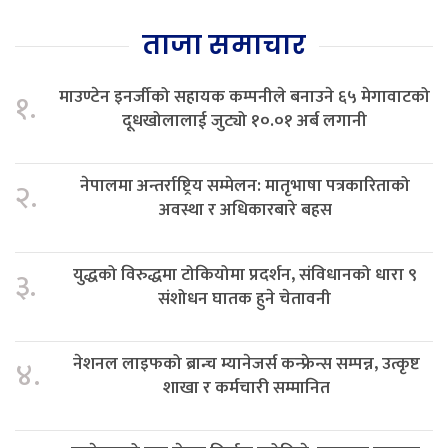
ताजा समाचार
माउण्टेन इनर्जीको सहायक कम्पनीले बनाउने ६५ मेगावाटको
१.
दूधखोलालाई जुट्यो १०.०१ अर्ब लगानी
नेपालमा अन्तर्राष्ट्रिय सम्मेलन: मातृभाषा पत्रकारिताको
२.
अवस्था र अधिकारबारे बहस
युद्धको विरुद्धमा टोकियोमा प्रदर्शन, संविधानको धारा ९
३.
संशोधन घातक हुने चेतावनी
नेशनल लाइफको ब्रान्च म्यानेजर्स कन्फ्रेन्स सम्पन्न, उत्कृष्ट
४.
शाखा र कर्मचारी सम्मानित