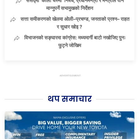
संसद्मा ‘कालो चस्मा’ निषेध, प्रधानमन्त्री र मन्त्रीले पनि
मान्नुपर्ने सभामुखको निर्देशन
सत्ता समीकरणको खेलमा ओली–प्रचण्ड, जनताको प्रश्न– राहत
र सुधार खोइ ?
विभाजनको सङ्घारमा कांग्रेस: मध्यमार्गी बाटो नखोजिए पुनः
फुट्ने जोखिम
थप समाचार