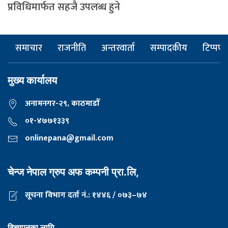
प्रविधिमार्फत सहजै उपलब्ध हुने
समाचार
राजनीति
अन्तरवार्ता
सम्पादकीय
टिप्पणी
मुख्य कार्यालय
अनामनगर-२९, काठमाडाैँ
०१-४७७१३३९
onlinepana@gmail.com
चेन्ज नेपाल ग्रुप अफ कम्पनी प्रा.लि,
सूचना विभाग दर्ता नं.: १४४६ / ०७३–७४
विज्ञापनका लागि