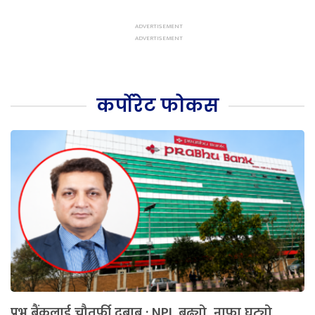
कर्पोरेट फोकस
प्रभु बैंकलाई चौतर्फी दबाब : NPL बढ्यो, नाफा घट्यो,