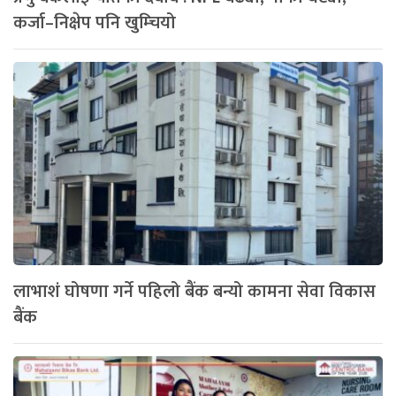
कर्जा–निक्षेप पनि खुम्चियो
लाभाशं घोषणा गर्ने पहिलो बैंक बन्यो कामना सेवा विकास
बैंक