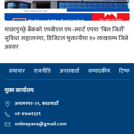
माछापुच्छ्रे बैंकको एमबीएल एम–स्मार्ट एपमा ‘बिल जितौं’
सुविधा सञ्चालनमा, डिजिटल भुक्तानीमा १० लाखसम्म जित्ने
अवसर
समाचार
राजनीति
अन्तरवार्ता
सम्पादकीय
टिप्पणी
मुख्य कार्यालय
अनामनगर-२९, काठमाडाैँ
०१-४७७१३३९
onlinepana@gmail.com