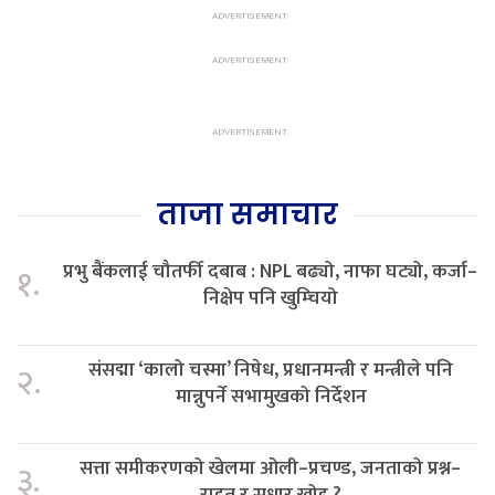
ताजा समाचार
प्रभु बैंकलाई चौतर्फी दबाब : NPL बढ्यो, नाफा घट्यो, कर्जा–
१.
निक्षेप पनि खुम्चियो
संसद्मा ‘कालो चस्मा’ निषेध, प्रधानमन्त्री र मन्त्रीले पनि
२.
मान्नुपर्ने सभामुखको निर्देशन
सत्ता समीकरणको खेलमा ओली–प्रचण्ड, जनताको प्रश्न–
३.
राहत र सुधार खोइ ?