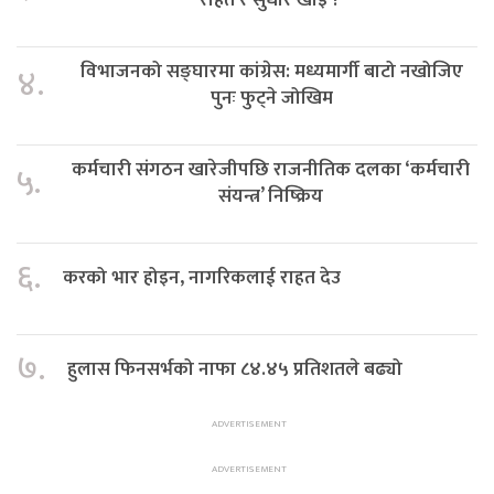
विभाजनको सङ्घारमा कांग्रेस: मध्यमार्गी बाटो नखोजिए
४.
पुनः फुट्ने जोखिम
कर्मचारी संगठन खारेजीपछि राजनीतिक दलका ‘कर्मचारी
५.
संयन्त्र’ निष्क्रिय
६.
करको भार होइन, नागरिकलाई राहत देउ
७.
हुलास फिनसर्भको नाफा ८४.४५ प्रतिशतले बढ्यो