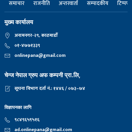
समाचार
राजनीति
अन्तरवार्ता
सम्पादकीय
टिप्पणी
मुख्य कार्यालय
अनामनगर-२९, काठमाडाैँ
०१-४७७१३३९
onlinepana@gmail.com
चेन्ज नेपाल ग्रुप अफ कम्पनी प्रा.लि,
सूचना विभाग दर्ता नं.: १४४६ / ०७३–७४
विज्ञापनका लागि
९८४९६५९५१६
ad.onlinepana@gmail.com