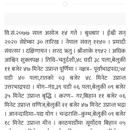
वि.सं.२०७७ साल असोज १४ गते । बुधबार । ईश्वी सन्
२०२० सेप्टेम्बर ३० तारिख । नेपाल संवत् ११४० । प्रमादी
संवत्सर । दक्षिणायन । शरद ऋतु । श्रीशाके १९४२ । अधिक
आश्विन शुक्लपक्ष । तिथि–चतुर्दशी,४८ घडी ३८ पला,बेलुकी
११ बजेर ४७ मिनेट उप्रान्त पूर्णिमा । नक्षत्र– पूर्वाभाद्रपदा,५४
घडी ४० पला,रातको ०३ बजेर ४८ मिनेट उप्रान्त
उत्तरभाद्रपदा । योग–गंड,३९ घडी ०६ पला,बेलुकी ०९ बजेर
३५ मिनेट उप्रान्त बृद्धि । करण– गर,बिहान ११ बजेर ०६
मिनेट उप्रान्त वणिज,बेलुकी ११ बजेर ४७ मिनेट उप्रान्त भद्रा
। आनन्दादिमा–पद्य योग । चन्द्रराशि–कुम्भ,बेलुकी ०९ बजेर
१८ मिनेट उप्रान्त मीन । काठमाडौंमा सूर्योदय बिहान ०५