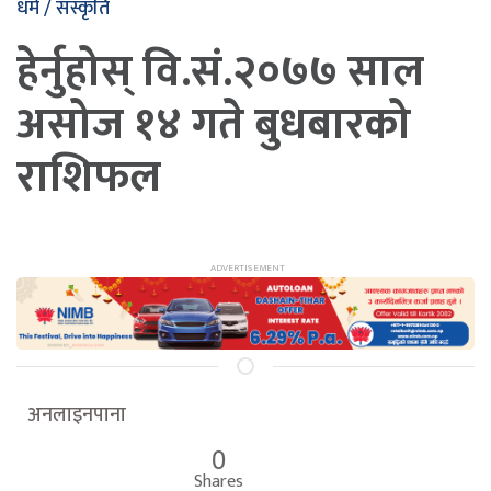
धर्म / संस्कृति
हेर्नुहोस् वि.सं.२०७७ साल
असोज १४ गते बुधबारको
राशिफल
अनलाइनपाना
0
Shares