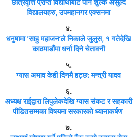
छात्रवृत्ति प्राप्त विद्यार्थीबाट पनि शुल्क असुल्दै
विद्यालयहरु, उपमहानगर एक्सनमा
४.
धनुषामा ‘साहु महाजन’ले निकाले जुलुस, १ गतेदेखि
काठमाडौंमा धर्ना दिने चेतावनी
५.
ग्यास अभाव केही दिनमै हट्छ: मन्त्री यादव
६.
अध्यक्ष राईद्वारा लिपुलेकदेखि ग्यास संकट र सहकारी
पीडितसम्मका विषयमा सरकारको ध्यानाकर्षण
७.