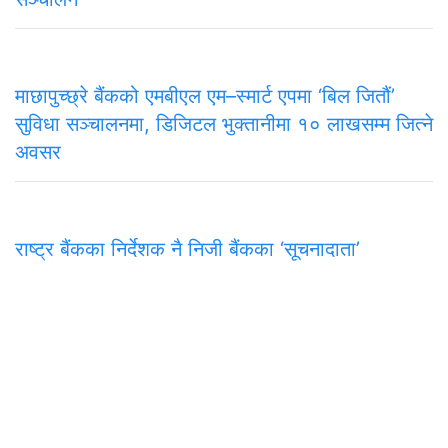
माछापुच्छ्रे बैंकको एमबीएल एम–स्मार्ट एपमा ‘बिल जितौं’
सुविधा सञ्चालनमा, डिजिटल भुक्तानीमा १० लाखसम्म जित्ने
अवसर
राष्ट्र बैंकका निर्देशक नै निजी बैंकका ‘सूचनादाता’
समाचार
राजनीति
अन्तरवार्ता
सम्पादकीय
टिप्पणी
अर्थ
प
मुख्य कार्यालय