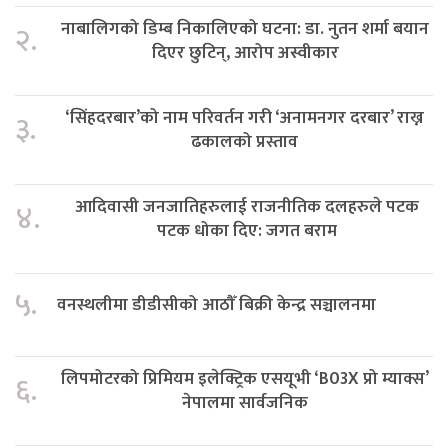
नाबालिगको डिम्ब निकालिएको घटना: डा. नुतन शर्मा बयान
२.
दिएर छुटिन्, आरोप अस्वीकार
‘सिंहदरबार’को नाम परिवर्तन गरी ‘अनामनगर दरबार’ राख्न
३.
ढकालको प्रस्ताव
आदिवासी जनजातिहरुलाई राजनीतिक दलहरुले पटक
४.
पटक धोका दिए: जगत बराम
५.
वनस्थलीमा डीडीसीको आठौँ बिक्री केन्द्र सञ्चालनमा
लिपमोटरको प्रिमियम इलेक्ट्रिक एसयूभी ‘B03X प्रो म्याक्स’
६.
नेपालमा सार्वजनिक