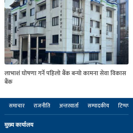
लाभाशं घोषणा गर्ने पहिलो बैंक बन्यो कामना सेवा विकास
बैंक
समाचार
राजनीति
अन्तरवार्ता
सम्पादकीय
टिप्पणी
मुख्य कार्यालय