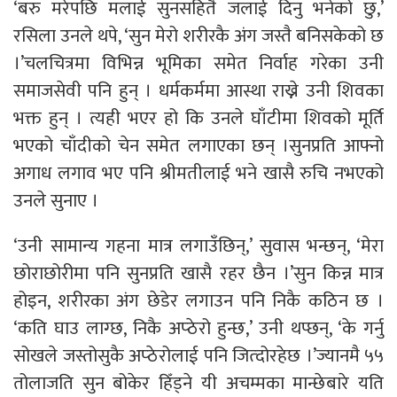
‘बरु मरेपछि मलाई सुनसहितै जलाई दिनु भनेको छु,’
रसिला उनले थपे, ‘सुन मेरो शरीरकै अंग जस्तै बनिसकेको छ
।’चलचित्रमा विभिन्न भूमिका समेत निर्वाह गरेका उनी
समाजसेवी पनि हुन् । धर्मकर्ममा आस्था राख्ने उनी शिवका
भक्त हुन् । त्यही भएर हो कि उनले घाँटीमा शिवको मूर्ति
भएको चाँदीको चेन समेत लगाएका छन् ।सुनप्रति आफ्नो
अगाध लगाव भए पनि श्रीमतीलाई भने खासै रुचि नभएको
उनले सुनाए ।
‘उनी सामान्य गहना मात्र लगाउँछिन्,’ सुवास भन्छन्, ‘मेरा
छोराछोरीमा पनि सुनप्रति खासै रहर छैन ।’सुन किन्न मात्र
होइन, शरीरका अंग छेडेर लगाउन पनि निकै कठिन छ ।
‘कति घाउ लाग्छ, निकै अप्ठेरो हुन्छ,’ उनी थप्छन्, ‘के गर्नु
सोखले जस्तोसुकै अप्ठेरोलाई पनि जित्दोरहेछ ।’ज्यानमै ५५
तोलाजति सुन बोकेर हिँड्ने यी अचम्मका मान्छेबारे यति