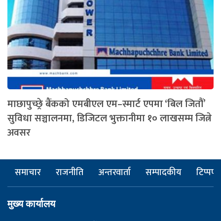
माछापुच्छ्रे बैंकको एमबीएल एम–स्मार्ट एपमा ‘बिल जितौं’
सुविधा सञ्चालनमा, डिजिटल भुक्तानीमा १० लाखसम्म जित्ने
अवसर
समाचार
राजनीति
अन्तरवार्ता
सम्पादकीय
टिप्पणी
मुख्य कार्यालय