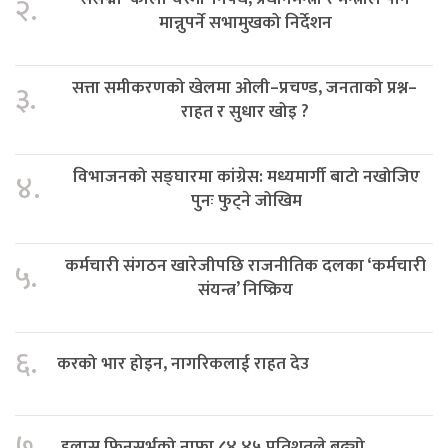
२.
मान्नुपर्ने सभामुखको निर्देशन
सत्ता समीकरणको खेलमा ओली–प्रचण्ड, जनताको प्रश्न–
३.
राहत र सुधार खोइ ?
विभाजनको सङ्घारमा कांग्रेस: मध्यमार्गी बाटो नखोजिए
४.
पुनः फुट्ने जोखिम
कर्मचारी संगठन खारेजीपछि राजनीतिक दलका ‘कर्मचारी
५.
संयन्त्र’ निष्क्रिय
६.
करको भार होइन, नागरिकलाई राहत देउ
७.
हुलास फिनसर्भको नाफा ८४.४५ प्रतिशतले बढ्यो