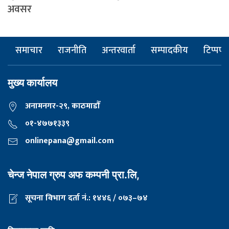
अवसर
समाचार
राजनीति
अन्तरवार्ता
सम्पादकीय
टिप्पणी
मुख्य कार्यालय
अनामनगर-२९, काठमाडाैँ
०१-४७७१३३९
onlinepana@gmail.com
चेन्ज नेपाल ग्रुप अफ कम्पनी प्रा.लि,
सूचना विभाग दर्ता नं.: १४४६ / ०७३–७४