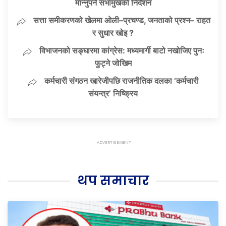
मान्नुपर्ने सभामुखको निर्देशन
सत्ता समीकरणको खेलमा ओली–प्रचण्ड, जनताको प्रश्न– राहत
र सुधार खोइ ?
विभाजनको सङ्घारमा कांग्रेस: मध्यमार्गी बाटो नखोजिए पुनः
फुट्ने जोखिम
कर्मचारी संगठन खारेजीपछि राजनीतिक दलका ‘कर्मचारी
संयन्त्र’ निष्क्रिय
थप समाचार