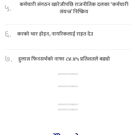
कर्मचारी संगठन खारेजीपछि राजनीतिक दलका ‘कर्मचारी
५.
संयन्त्र’ निष्क्रिय
६.
करको भार होइन, नागरिकलाई राहत देउ
७.
हुलास फिनसर्भको नाफा ८४.४५ प्रतिशतले बढ्यो