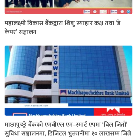
महालक्ष्मी विकास बैंकद्वारा शिशु स्याहार कक्ष तथा ‘डे
केयर’ सञ्चालन
माछापुच्छ्रे बैंकको एमबीएल एम–स्मार्ट एपमा ‘बिल जितौं’
सुविधा सञ्चालनमा, डिजिटल भुक्तानीमा १० लाखसम्म जित्ने