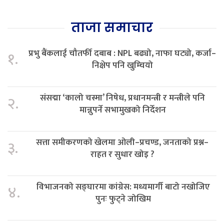
ताजा समाचार
प्रभु बैंकलाई चौतर्फी दबाब : NPL बढ्यो, नाफा घट्यो, कर्जा–
१.
निक्षेप पनि खुम्चियो
संसद्मा ‘कालो चस्मा’ निषेध, प्रधानमन्त्री र मन्त्रीले पनि
२.
मान्नुपर्ने सभामुखको निर्देशन
सत्ता समीकरणको खेलमा ओली–प्रचण्ड, जनताको प्रश्न–
३.
राहत र सुधार खोइ ?
विभाजनको सङ्घारमा कांग्रेस: मध्यमार्गी बाटो नखोजिए
४.
पुनः फुट्ने जोखिम