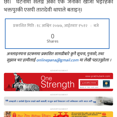
छौं। घटनामा संलग्न अर्का एक जनाको खोजी भइरहेको
भक्तपुरकी एसपी तारादेवी थापाले बताइन्।
प्रकाशित मिति : १८ आश्विन २०७७, आईतवार १५:१२ : बजे
0
Shares
अनलाइनपाना डटकममा प्रकाशित सामग्रीबारे कुनै सूचना, गुनासो, तथा
सुझाव भए हामीलाई
onlinepana@gmail.com
मा लेखी पठाउनुहोला ।