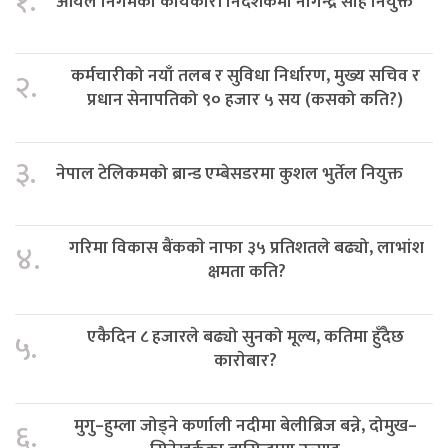
१.
आयल निगमको कार्यकारी निर्देशकमा नागेन्द्र साह नियुक्त
कर्मचारीको नयाँ तलब र सुविधा निर्धारण, मुख्य सचिव र
२.
प्रधान सेनापतिको ९० हजार ५ सय (कसको कति?)
३.
नेपाल टेलिकमको ब्रान्ड एम्बेसडरमा कुशल भुर्तेल नियुक्त
गरिमा विकास बैंककाे नाफा ३५ प्रतिशतले बढ्यो, लाभांश
४.
क्षमता कति?
एकैदिन ८ हजारले बढ्यो सुनको मूल्य, कतिमा हुँदैछ
५.
काराेबार?
मुगु–हुम्ला जोड्ने कर्णाली नदीमा बेलीब्रिज बन्ने, दोमुख–
६.