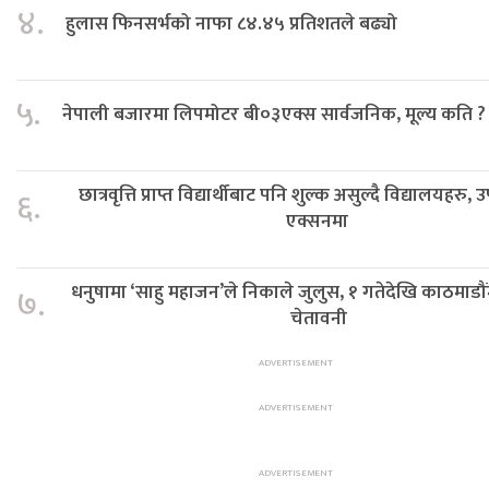
४.
हुलास फिनसर्भको नाफा ८४.४५ प्रतिशतले बढ्यो
५.
नेपाली बजारमा लिपमोटर बी०३एक्स सार्वजनिक, मूल्य कति ?
छात्रवृत्ति प्राप्त विद्यार्थीबाट पनि शुल्क असुल्दै विद्यालयहर
६.
एक्सनमा
धनुषामा ‘साहु महाजन’ले निकाले जुलुस, १ गतेदेखि काठमाडौंमा
७.
चेतावनी