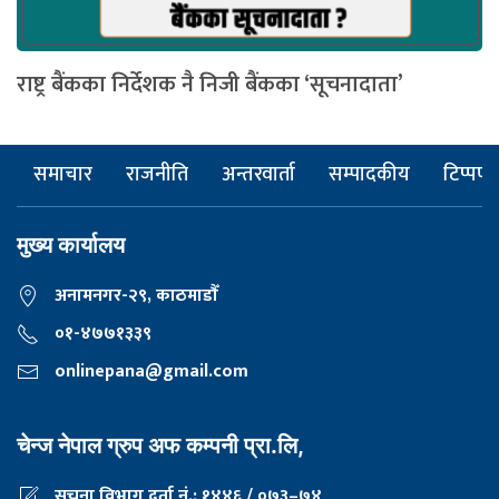
राष्ट्र बैंकका निर्देशक नै निजी बैंकका ‘सूचनादाता’
समाचार
राजनीति
अन्तरवार्ता
सम्पादकीय
टिप्पणी
मुख्य कार्यालय
अनामनगर-२९, काठमाडाैँ
०१-४७७१३३९
onlinepana@gmail.com
चेन्ज नेपाल ग्रुप अफ कम्पनी प्रा.लि,
सूचना विभाग दर्ता नं.: १४४६ / ०७३–७४