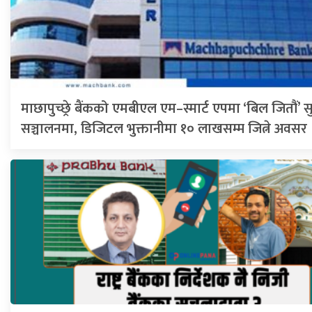
माछापुच्छ्रे बैंकको एमबीएल एम–स्मार्ट एपमा ‘बिल जितौं’ 
सञ्चालनमा, डिजिटल भुक्तानीमा १० लाखसम्म जित्ने अवसर