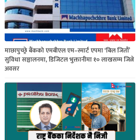
माछापुच्छ्रे बैंकको एमबीएल एम–स्मार्ट एपमा ‘बिल जितौं’
सुविधा सञ्चालनमा, डिजिटल भुक्तानीमा १० लाखसम्म जित्ने
अवसर