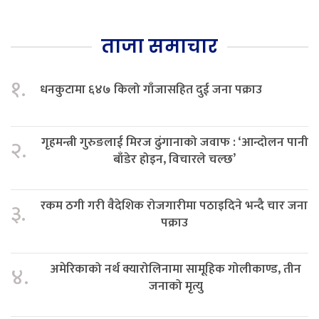
ताजा समाचार
१.
धनकुटामा ६४७ किलो गाँजासहित दुई जना पक्राउ
गृहमन्त्री गुरुङलाई मिरज ढुंगानाको जवाफ : ‘आन्दोलन पानी
२.
बाँडेर होइन, विचारले चल्छ’
रकम ठगी गरी वैदेशिक रोजगारीमा पठाइदिने भन्दै चार जना
३.
पक्राउ
अमेरिकाको नर्थ क्यारोलिनामा सामूहिक गोलीकाण्ड, तीन
४.
जनाको मृत्यु