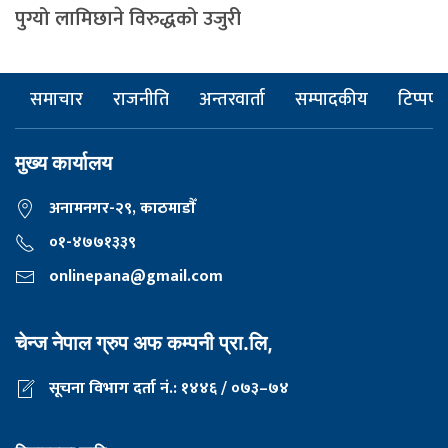
पुग्यो लामिछाने विरुद्धको उजुरी
समाचार
राजनीति
अन्तरवार्ता
सम्पादकीय
टिप्पणी
मुख्य कार्यालय
अनामनगर-२९, काठमाडाैँ
०१-४७७१३३९
onlinepana@gmail.com
चेन्ज नेपाल ग्रुप अफ कम्पनी प्रा.लि,
सूचना विभाग दर्ता नं.: १४४६ / ०७३–७४