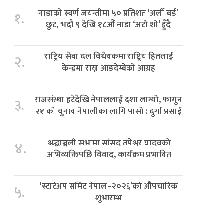
नाडाको स्वर्ण जयन्तीमा ५० प्रतिशत ‘अर्ली बर्ड’
१.
छुट, भदौ ९ देखि १८औँ नाडा ‘अटो शो’ हुँदै
राष्ट्रिय सेवा दल विधेयकमा राष्ट्रिय हितलाई
२.
केन्द्रमा राख्न आङदेम्बेको आग्रह
राजसंस्था हटेदेखि नेपाललाई दशा लाग्यो, फागुन
३.
२१ को चुनाव नेपालीका लागि पासो : दुर्गा प्रसाई
श्रद्धाञ्जली सभामा सांसद तपेश्वर यादवको
४.
अभिव्यक्तिपछि विवाद, कार्यक्रम प्रभावित
‘स्टार्टअप समिट नेपाल–२०२६’को औपचारिक
५.
शुभारम्भ