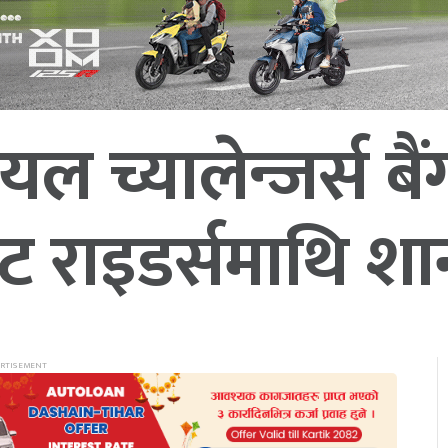
 च्यालेन्जर्स बै
 राइडर्समाथि शा