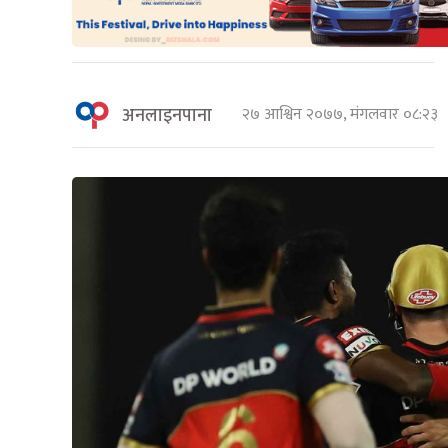
अनलाइनपाना
२७ आश्विन २०७७, मंगलवार ०८:२३