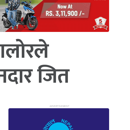
ंगलोरले
नदार जित