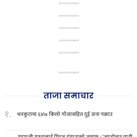
ताजा समाचार
१.
धनकुटामा ६४७ किलो गाँजासहित दुई जना पक्राउ
गृहमन्त्री गुरुङलाई मिरज ढुंगानाको जवाफ : ‘आन्दोलन पानी