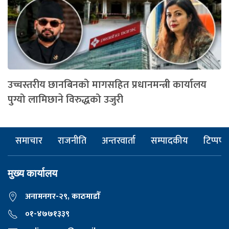
उच्चस्तरीय छानबिनको मागसहित प्रधानमन्त्री कार्यालय
पुग्यो लामिछाने विरुद्धको उजुरी
समाचार
राजनीति
अन्तरवार्ता
सम्पादकीय
टिप्पणी
मुख्य कार्यालय
अनामनगर-२९, काठमाडाैँ
०१-४७७१३३९