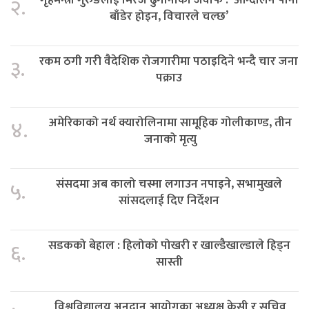
२.
बाँडेर होइन, विचारले चल्छ’
रकम ठगी गरी वैदेशिक रोजगारीमा पठाइदिने भन्दै चार जना
३.
पक्राउ
अमेरिकाको नर्थ क्यारोलिनामा सामूहिक गोलीकाण्ड, तीन
४.
जनाको मृत्यु
संसदमा अब कालो चस्मा लगाउन नपाइने, सभामुखले
५.
सांसदलाई दिए निर्देशन
सडकको बेहाल : हिलोको पोखरी र खाल्डैखाल्डाले हिड्न
६.
सास्ती
विश्वविद्यालय अनुदान आयोगका अध्यक्ष केसी र सचिव