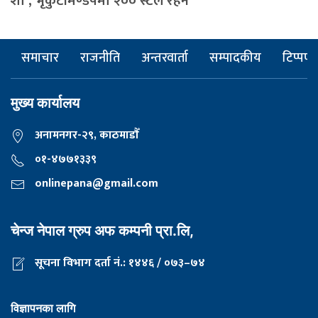
शो’, भृकुटीमण्डपमा २०० स्टल रहने
समाचार
राजनीति
अन्तरवार्ता
सम्पादकीय
टिप्पणी
मुख्य कार्यालय
अनामनगर-२९, काठमाडाैँ
०१-४७७१३३९
onlinepana@gmail.com
चेन्ज नेपाल ग्रुप अफ कम्पनी प्रा.लि,
सूचना विभाग दर्ता नं.: १४४६ / ०७३–७४
विज्ञापनका लागि