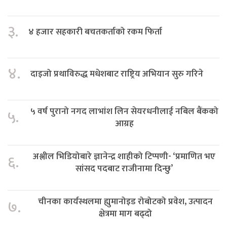
३.
४ हजार सहकारी बचतकर्ताको रकम फिर्ता
४.
दाइजो प्रथाविरुद्ध मधेशबाट राष्ट्रिय अभियान सुरु गरिने
५ वर्ष पुरानो नगद लाभांश लिन सेयरधनीलाई नबिल बैंकको
५.
आग्रह
अश्लील भिडियोबारे ज्ञानेन्द्र शाहीको टिप्पणी- ‘प्रमाणित भए
६.
सांसद पदबाट राजीनामा दिन्छु’
चीनका कार्यस्थलमा ह्युमानोइड रोबोटको प्रवेश, उत्पादन
७.
क्षेत्रमा माग बढ्दो