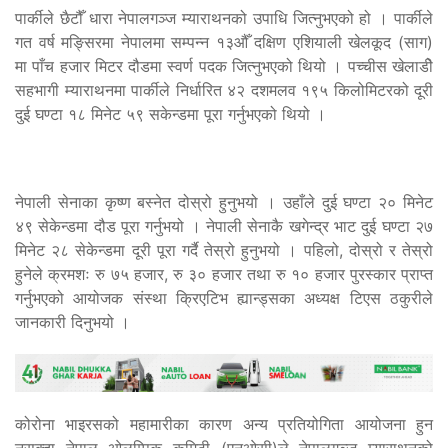
पार्कीले छैटौँ धारा नेपालगञ्ज म्याराथनको उपाधि जित्नुभएको हो । पार्कीले
गत वर्ष मङ्सिरमा नेपालमा सम्पन्न १३औँ दक्षिण एशियाली खेलकूद (साग)
मा पाँच हजार मिटर दौडमा स्वर्ण पदक जित्नुभएको थियो । पच्चीस खेलाडीे
सहभागी म्याराथनमा पार्कीले निर्धारित ४२ दशमलव १९५ किलोमिटरको दूरी
दुई घण्टा १८ मिनेट ५९ सकेन्डमा पूरा गर्नुभएको थियो ।
नेपाली सेनाका कृष्ण बस्नेत दोस्रो हुनुभयो । उहाँले दुई घण्टा २० मिनेट
४९ सेकेन्डमा दौड पूरा गर्नुभयो । नेपाली सेनाकै खगेन्द्र भाट दुई घण्टा २७
मिनेट २८ सेकेन्डमा दूरी पूरा गर्दै तेस्रो हुनुभयो । पहिलो, दोस्रो र तेस्रो
हुनेले क्रमशः रु ७५ हजार, रु ३० हजार तथा रु १० हजार पुरस्कार प्राप्त
गर्नुभएको आयोजक संस्था क्रिएटिभ ह्यान्ड्सका अध्यक्ष टिएस ठकुरीले
जानकारी दिनुभयो ।
कोरोना भाइरसको महामारीका कारण अन्य प्रतियोगिता आयोजना हुन
नसक्दा नेपाल ओलम्पिक कमिटी (एनओसी)ले नेपालगञ्ज म्याराथनको