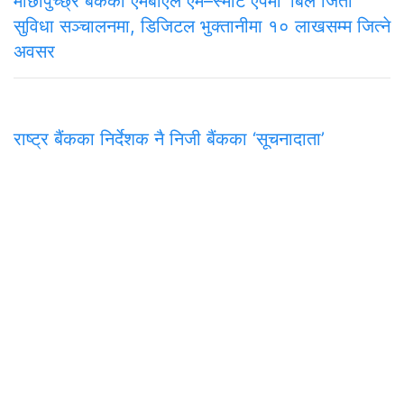
माछापुच्छ्रे बैंकको एमबीएल एम–स्मार्ट एपमा ‘बिल जितौं’
सुविधा सञ्चालनमा, डिजिटल भुक्तानीमा १० लाखसम्म जित्ने
अवसर
राष्ट्र बैंकका निर्देशक नै निजी बैंकका ‘सूचनादाता’
समाचार
राजनीति
अन्तरवार्ता
सम्पादकीय
टिप्पणी
अर्थ
प
मुख्य कार्यालय
अनामनगर-२९, काठमाडाैँ
०१-४७७१३३९