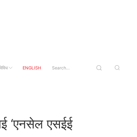
विविध
ENGLISH
ीलाई ‘एनसेल एसईई