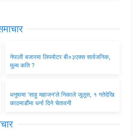
समाचार
नेपाली बजारमा लिपमोटर बी०३एक्स सार्वजनिक,
मूल्य कति ?
धनुषामा ‘साहु महाजन’ले निकाले जुलुस, १ गतेदेखि
काठमाडौंमा धर्ना दिने चेतावनी
िचार