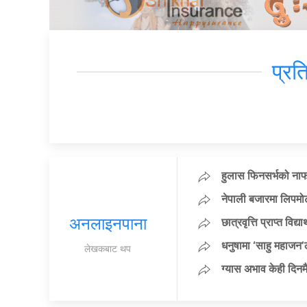
प्रत
हुलास फिनसर्भको नाफ
नेपाली बजारमा लिपमो
अनलाइनपाना
छात्रवृत्ति प्राप्त वि
धनुषामा ‘साहु महाजन’ल
लेखकबाट थप
ग्यास अभाव केही दिनमै