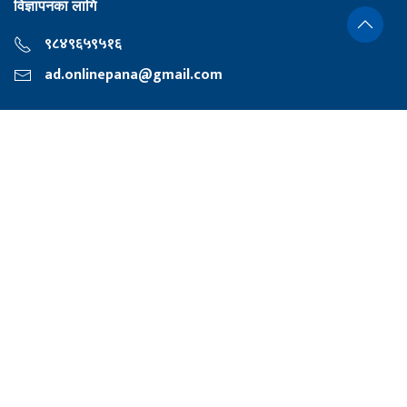
विज्ञापनका लागि
९८४९६५९५१६
ad.onlinepana@gmail.com
निर्देशक
दीपक शर्मा
प्रधान सम्पादक
नारायण प्रसाद अधिकारी
हाम्रो टीम
हाम्रो बारेमा
Privacy Policy
यूनिकोड
©2026 Nepal'S Largest Digital Online Newspaper (Magazine)
सर्वाधिकार सुरक्षित Onlinepana.com