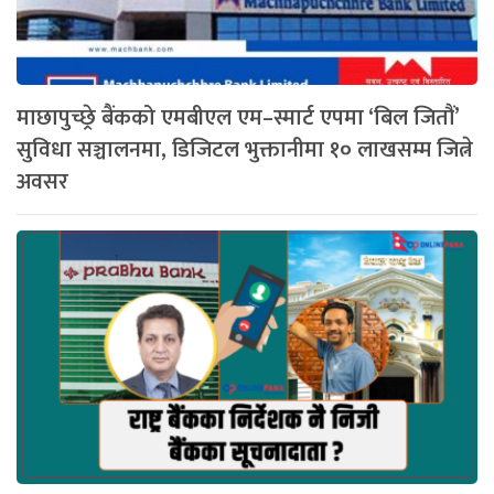
माछापुच्छ्रे बैंकको एमबीएल एम–स्मार्ट एपमा ‘बिल जितौं’
सुविधा सञ्चालनमा, डिजिटल भुक्तानीमा १० लाखसम्म जित्ने
अवसर