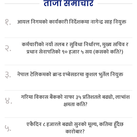
ताजा समाचार
१.
आयल निगमको कार्यकारी निर्देशकमा नागेन्द्र साह नियुक्त
कर्मचारीको नयाँ तलब र सुविधा निर्धारण, मुख्य सचिव र
२.
प्रधान सेनापतिको ९० हजार ५ सय (कसको कति?)
३.
नेपाल टेलिकमको ब्रान्ड एम्बेसडरमा कुशल भुर्तेल नियुक्त
गरिमा विकास बैंककाे नाफा ३५ प्रतिशतले बढ्यो, लाभांश
४.
क्षमता कति?
एकैदिन ८ हजारले बढ्यो सुनको मूल्य, कतिमा हुँदैछ
५.
काराेबार?