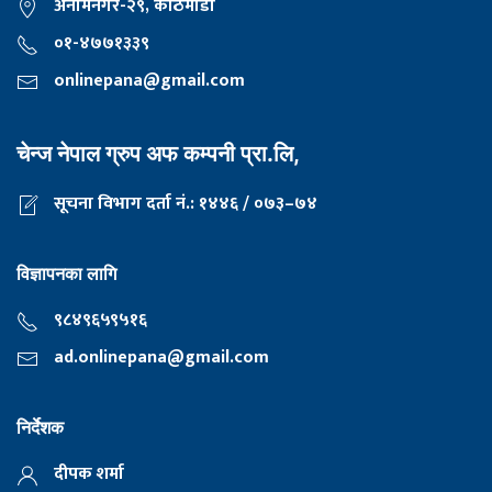
अनामनगर-२९, काठमाडाैँ
०१-४७७१३३९
onlinepana@gmail.com
चेन्ज नेपाल ग्रुप अफ कम्पनी प्रा.लि,
सूचना विभाग दर्ता नं.: १४४६ / ०७३–७४
विज्ञापनका लागि
९८४९६५९५१६
ad.onlinepana@gmail.com
निर्देशक
दीपक शर्मा