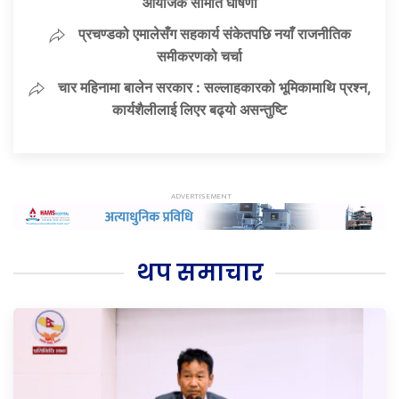
आयोजक समिति घोषणा
प्रचण्डको एमालेसँग सहकार्य संकेतपछि नयाँ राजनीतिक
समीकरणको चर्चा
चार महिनामा बालेन सरकार : सल्लाहकारको भूमिकामाथि प्रश्न,
कार्यशैलीलाई लिएर बढ्यो असन्तुष्टि
थप समाचार