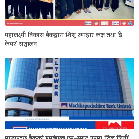
महालक्ष्मी विकास बैंकद्वारा शिशु स्याहार कक्ष तथा ‘डे
केयर’ सञ्चालन
माछापुच्छ्रे बैंकको एमबीएल एम–स्मार्ट एपमा ‘बिल जितौं’