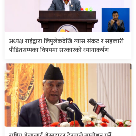
अध्यक्ष राईद्वारा लिपुलेकदेखि ग्यास संकट र सहकारी
पीडितसम्मका विषयमा सरकारको ध्यानाकर्षण
राष्ट्रिय भेलालाई शेरबहादुर देउवाले सम्बोधन गर्ने