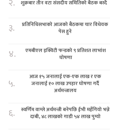
२.
शुक्रबार तीन वटा संसदीय समितिको बैठक बस्दै
प्रतिनिधिसभाको आजको बैठकमा चार विधेयक
३.
पेस हुने
एमबीएल इक्विटी फन्डको ९ प्रतिशत लाभांश
४.
घोषणा
आज १५ जनालाई एक-एक लाख र एक
५.
जनालाई १० लाख उपहार घोषणा गर्दै
अर्थमन्त्रालय
स्वर्णिम वाग्ले अर्थमन्त्री बनेपछि ईभी महँगियो भन्ने
६.
दाबी, ४८ लाखको गाडी ५४ लाख पुग्यो