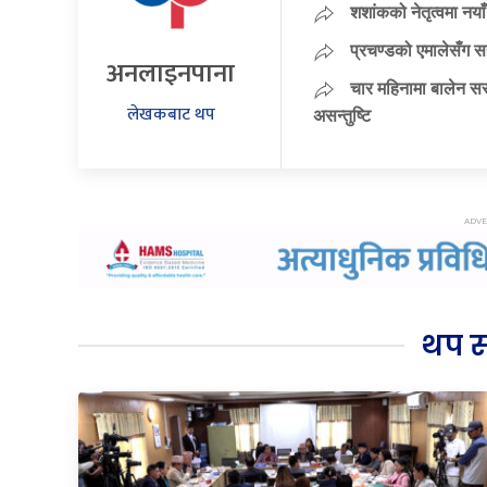
शशांकको नेतृत्वमा न
प्रचण्डको एमालेसँग 
अनलाइनपाना
चार महिनामा बालेन सर
लेखकबाट थप
असन्तुष्टि
थप 