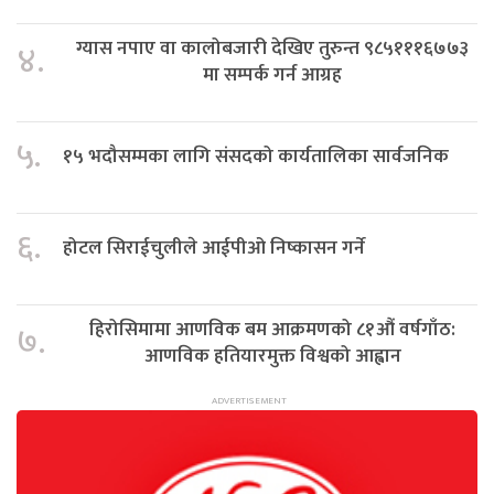
ग्यास नपाए वा कालोबजारी देखिए तुरुन्त ९८५१११६७७३
४.
मा सम्पर्क गर्न आग्रह
५.
१५ भदौसम्मका लागि संसदको कार्यतालिका सार्वजनिक
६.
होटल सिराईचुलीले आईपीओ निष्कासन गर्ने
हिरोसिमामा आणविक बम आक्रमणको ८१औं वर्षगाँठ:
७.
आणविक हतियारमुक्त विश्वको आह्वान