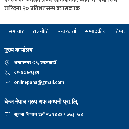
एनसेलको मनसुन अफर सार्वजनिक, प्याक वा नयाँ सिम
खरिदमा २० प्रतिशतसम्म क्यासब्याक
समाचार
राजनीति
अन्तरवार्ता
सम्पादकीय
टिप्पणी
मुख्य कार्यालय
अनामनगर-२९, काठमाडाैँ
०१-४७७१३३९
onlinepana@gmail.com
चेन्ज नेपाल ग्रुप अफ कम्पनी प्रा.लि,
सूचना विभाग दर्ता नं.: १४४६ / ०७३–७४