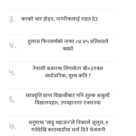
३.
करको भार होइन, नागरिकलाई राहत देउ
हुलास फिनसर्भको नाफा ८४.४५ प्रतिशतले
४.
बढ्यो
नेपाली बजारमा लिपमोटर बी०३एक्स
५.
सार्वजनिक, मूल्य कति ?
छात्रवृत्ति प्राप्त विद्यार्थीबाट पनि शुल्क असुल्दै
६.
विद्यालयहरु, उपमहानगर एक्सनमा
धनुषामा ‘साहु महाजन’ले निकाले जुलुस, १
७.
गतेदेखि काठमाडौंमा धर्ना दिने चेतावनी