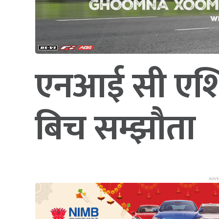
एनआई सी एशिया
बिच सम्झौता