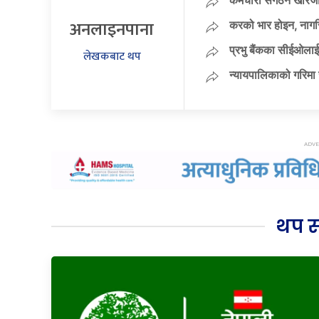
कर्मचारी संगठन खारेजी
अनलाइनपाना
करको भार होइन, नागर
प्रभु बैंकका सीईओलाई
लेखकबाट थप
न्यायपालिकाको गरिमा 
थप 