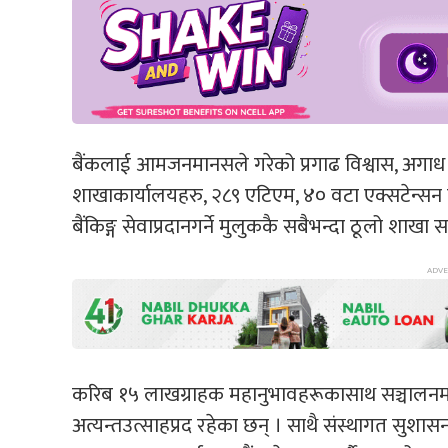
बैंकलाई आमजनमानसले गरेको प्रगाढ विश्वास, अगाध स्
शाखाकार्यालयहरु, २८९ एटिएम, ४० वटा एक्सटेन्सन क
बैंकिङ्ग सेवाप्रदानगर्ने मुलुककै सबैभन्दा ठूलो श
करिब १५ लाखग्राहक महानुभावहरूकासाथ सञ्चालनमा 
अत्यन्तउत्साहप्रद रहेका छन् । साथै संस्थागत सुशा