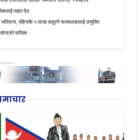
पछि राजनीतिक दलका ‘कर्मचारी संयन्त्र’ निष्क्रिय
िकलाई राहत देउ
 जरिवाना, महिनाकै ५ लाख असुल्ने सञ्चालकलाई उन्मुक्ति
जोगाउने दायित्व
समाचार