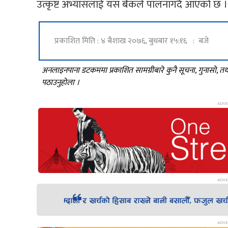
उत्कृष्ट अभ्यासलाई यस बैंकले पालनागर्दै आएको छ ।
प्रकाशित मिति : ४ बैशाख २०७६, बुधबार १५:१६ : बजे
अनलाइनपाना डटकममा प्रकाशित सामग्रीबारे कुनै सूचना, गुनासो, 
पठाउनुहोला ।