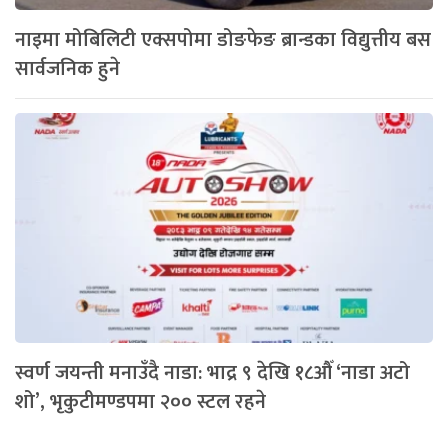
नाइमा मोबिलिटी एक्सपोमा डोङफेङ ब्रान्डका विद्युत्तीय बस
सार्वजनिक हुने
स्वर्ण जयन्ती मनाउँदै नाडा: भाद्र ९ देखि १८औँ ‘नाडा अटो
शो’, भृकुटीमण्डपमा २०० स्टल रहने