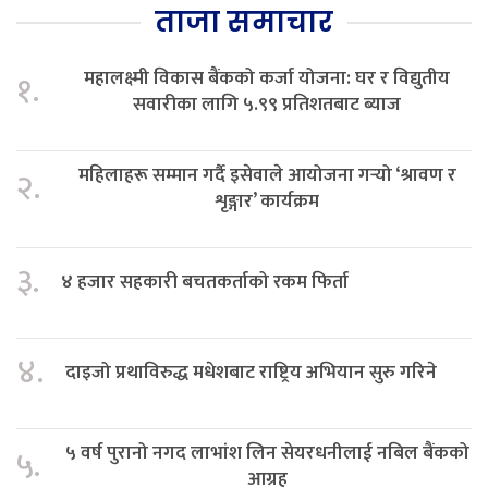
ताजा समाचार
महालक्ष्मी विकास बैंकको कर्जा योजना: घर र विद्युतीय
१.
सवारीका लागि ५.९९ प्रतिशतबाट ब्याज
महिलाहरू सम्मान गर्दै इसेवाले आयोजना गर्‍यो ‘श्रावण र
२.
शृङ्गार’ कार्यक्रम
३.
४ हजार सहकारी बचतकर्ताको रकम फिर्ता
४.
दाइजो प्रथाविरुद्ध मधेशबाट राष्ट्रिय अभियान सुरु गरिने
५ वर्ष पुरानो नगद लाभांश लिन सेयरधनीलाई नबिल बैंकको
५.
आग्रह