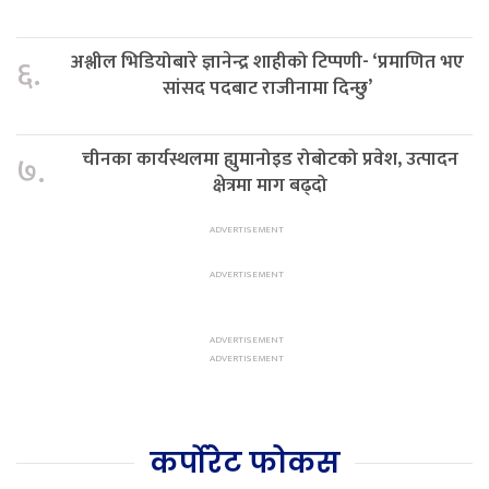
अश्लील भिडियोबारे ज्ञानेन्द्र शाहीको टिप्पणी- ‘प्रमाणित भए
६.
सांसद पदबाट राजीनामा दिन्छु’
चीनका कार्यस्थलमा ह्युमानोइड रोबोटको प्रवेश, उत्पादन
७.
क्षेत्रमा माग बढ्दो
कर्पोरेट फोकस