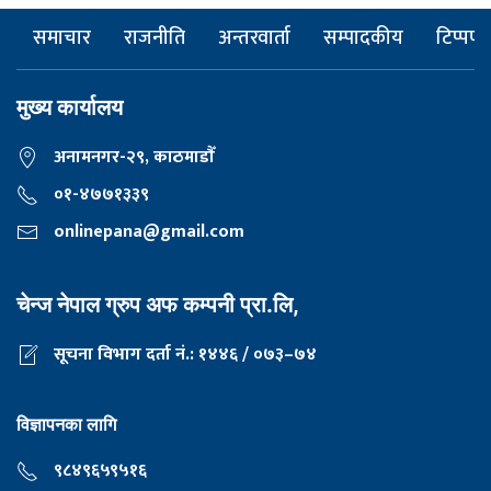
समाचार
राजनीति
अन्तरवार्ता
सम्पादकीय
टिप्पणी
मुख्य कार्यालय
अनामनगर-२९, काठमाडाैँ
०१-४७७१३३९
onlinepana@gmail.com
चेन्ज नेपाल ग्रुप अफ कम्पनी प्रा.लि,
सूचना विभाग दर्ता नं.: १४४६ / ०७३–७४
विज्ञापनका लागि
९८४९६५९५१६