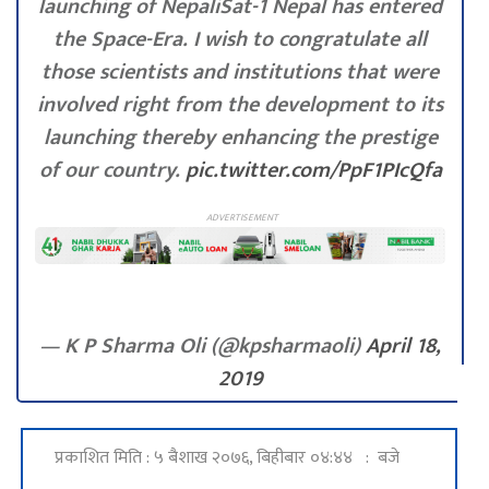
launching of NepaliSat-1 Nepal has entered
the Space-Era. I wish to congratulate all
those scientists and institutions that were
involved right from the development to its
launching thereby enhancing the prestige
of our country.
pic.twitter.com/PpF1PIcQfa
— K P Sharma Oli (@kpsharmaoli)
April 18,
2019
प्रकाशित मिति : ५ बैशाख २०७६, बिहीबार ०४:४४ : बजे