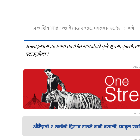
प्रकाशित मिति : १७ बैशाख २०७६, मंगलवार १६:५१ : बजे
अनलाइनपाना डटकममा प्रकाशित सामग्रीबारे कुनै सूचना, गुनासो, 
पठाउनुहोला ।