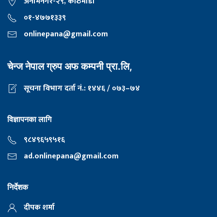
अनामनगर-२९, काठमाडाैँ
०१-४७७१३३९
onlinepana@gmail.com
चेन्ज नेपाल ग्रुप अफ कम्पनी प्रा.लि,
सूचना विभाग दर्ता नं.: १४४६ / ०७३–७४
विज्ञापनका लागि
९८४९६५९५१६
ad.onlinepana@gmail.com
निर्देशक
दीपक शर्मा