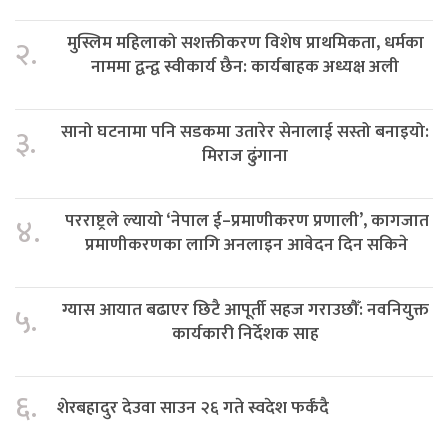
मुस्लिम महिलाको सशक्तीकरण विशेष प्राथमिकता, धर्मका
२.
नाममा द्वन्द्व स्वीकार्य छैन: कार्यबाहक अध्यक्ष अली
सानो घटनामा पनि सडकमा उतारेर सेनालाई सस्तो बनाइयो:
३.
मिराज ढुंगाना
परराष्ट्रले ल्यायो ‘नेपाल ई–प्रमाणीकरण प्रणाली’, कागजात
४.
प्रमाणीकरणका लागि अनलाइन आवेदन दिन सकिने
ग्यास आयात बढाएर छिटै आपूर्ती सहज गराउछौँ: नवनियुक्त
५.
कार्यकारी निर्देशक साह
६.
शेरबहादुर देउवा साउन २६ गते स्वदेश फर्कंदै