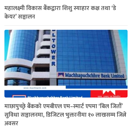
महालक्ष्मी विकास बैंकद्वारा शिशु स्याहार कक्ष तथा ‘डे
केयर’ सञ्चालन
माछापुच्छ्रे बैंकको एमबीएल एम–स्मार्ट एपमा ‘बिल जितौं’
सुविधा सञ्चालनमा, डिजिटल भुक्तानीमा १० लाखसम्म जित्ने
अवसर