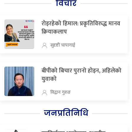
विचार
रोइरहेको हिमाल: प्रकृतिविरुद्ध मानव
क्रियाकलाप
सुदृष्टी चापागाई
बीपीको बिचार पुरानो होइन, अहिलेको
युवाको
विद्वान गुरुङ
जनप्रतिनिधि