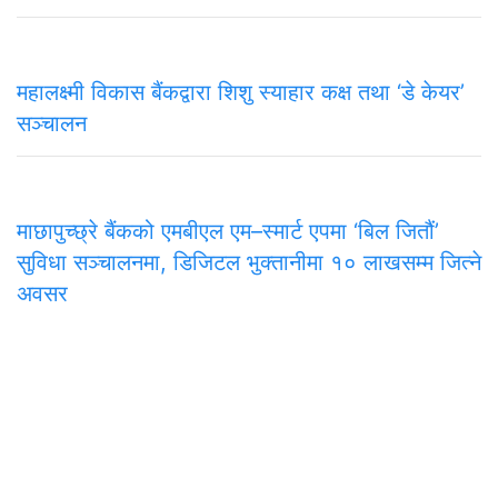
महालक्ष्मी विकास बैंकद्वारा शिशु स्याहार कक्ष तथा ‘डे केयर’
सञ्चालन
माछापुच्छ्रे बैंकको एमबीएल एम–स्मार्ट एपमा ‘बिल जितौं’
सुविधा सञ्चालनमा, डिजिटल भुक्तानीमा १० लाखसम्म जित्ने
अवसर
समाचार
राजनीति
अन्तरवार्ता
सम्पादकीय
टिप्पणी
अर्थ
प