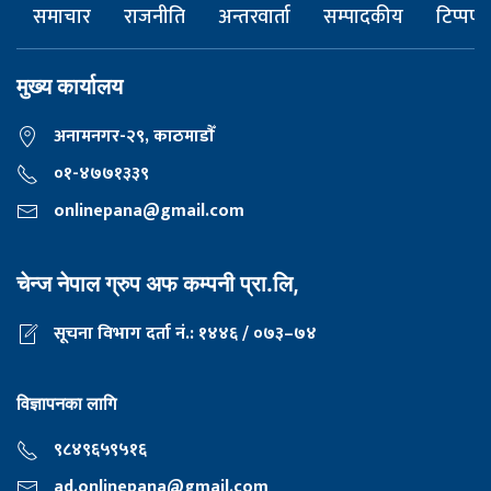
समाचार
राजनीति
अन्तरवार्ता
सम्पादकीय
टिप्पणी
मुख्य कार्यालय
अनामनगर-२९, काठमाडाैँ
०१-४७७१३३९
onlinepana@gmail.com
चेन्ज नेपाल ग्रुप अफ कम्पनी प्रा.लि,
सूचना विभाग दर्ता नं.: १४४६ / ०७३–७४
विज्ञापनका लागि
९८४९६५९५१६
ad.onlinepana@gmail.com