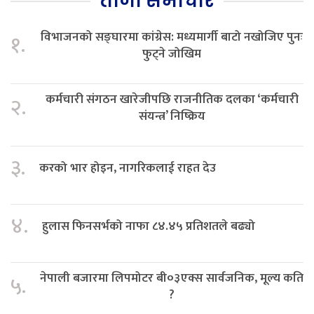
ताजा समाचार
विभाजनको सङ्घारमा कांग्रेस: मध्यमार्गी बाटो नखोजिए पुनः
१.
फुट्ने जोखिम
कर्मचारी संगठन खारेजीपछि राजनीतिक दलका ‘कर्मचारी
२.
संयन्त्र’ निष्क्रिय
३.
करको भार होइन, नागरिकलाई राहत देउ
४.
हुलास फिनसर्भको नाफा ८४.४५ प्रतिशतले बढ्यो
नेपाली बजारमा लिपमोटर बी०३एक्स सार्वजनिक, मूल्य कति
५.
?