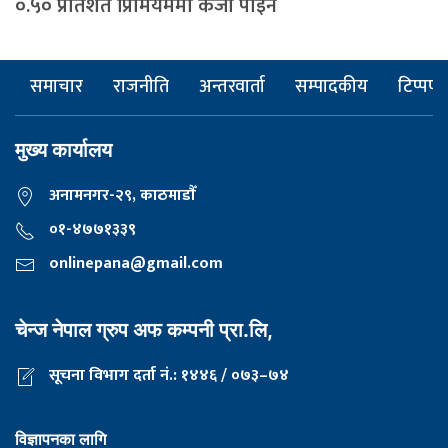
०.५० प्रतिशत प्रिमियममा कर्जा पाइने
समाचार
राजनीति
अन्तरवार्ता
सम्पादकीय
टिप्पणी
मुख्य कार्यालय
अनामनगर-२९, काठमाडाैँ
०१-४७७१३३९
onlinepana@gmail.com
चेन्ज नेपाल ग्रुप अफ कम्पनी प्रा.लि,
सूचना विभाग दर्ता नं.: १४४६ / ०७३–७४
विज्ञापनका लागि