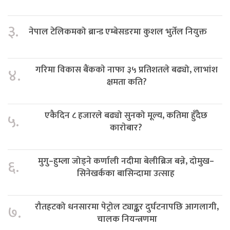
३.
नेपाल टेलिकमको ब्रान्ड एम्बेसडरमा कुशल भुर्तेल नियुक्त
गरिमा विकास बैंककाे नाफा ३५ प्रतिशतले बढ्यो, लाभांश
४.
क्षमता कति?
एकैदिन ८ हजारले बढ्यो सुनको मूल्य, कतिमा हुँदैछ
५.
काराेबार?
मुगु–हुम्ला जोड्ने कर्णाली नदीमा बेलीब्रिज बन्ने, दोमुख–
६.
सिनेखर्कका बासिन्दामा उत्साह
रौतहटको धनसारमा पेट्रोल ट्याङ्कर दुर्घटनापछि आगलागी,
७.
चालक नियन्त्रणमा