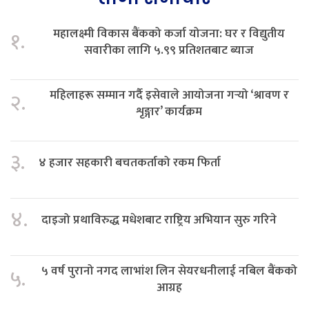
महालक्ष्मी विकास बैंकको कर्जा योजना: घर र विद्युतीय
१.
सवारीका लागि ५.९९ प्रतिशतबाट ब्याज
महिलाहरू सम्मान गर्दै इसेवाले आयोजना गर्‍यो ‘श्रावण र
२.
शृङ्गार’ कार्यक्रम
३.
४ हजार सहकारी बचतकर्ताको रकम फिर्ता
४.
दाइजो प्रथाविरुद्ध मधेशबाट राष्ट्रिय अभियान सुरु गरिने
५ वर्ष पुरानो नगद लाभांश लिन सेयरधनीलाई नबिल बैंकको
५.
आग्रह