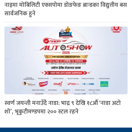
नाइमा मोबिलिटी एक्सपोमा डोङफेङ ब्रान्डका विद्युत्तीय बस
सार्वजनिक हुने
स्वर्ण जयन्ती मनाउँदै नाडा: भाद्र ९ देखि १८औँ ‘नाडा अटो
शो’, भृकुटीमण्डपमा २०० स्टल रहने