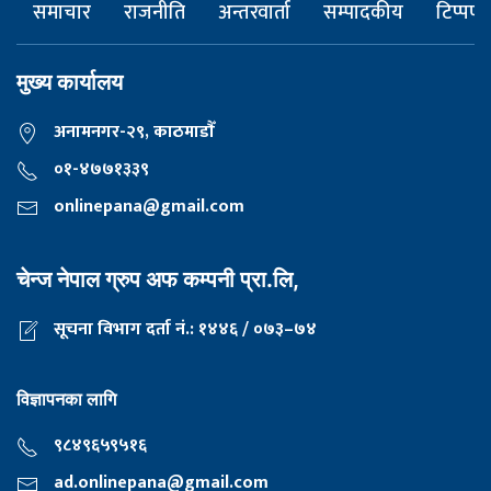
समाचार
राजनीति
अन्तरवार्ता
सम्पादकीय
टिप्पणी
मुख्य कार्यालय
अनामनगर-२९, काठमाडाैँ
०१-४७७१३३९
onlinepana@gmail.com
चेन्ज नेपाल ग्रुप अफ कम्पनी प्रा.लि,
सूचना विभाग दर्ता नं.: १४४६ / ०७३–७४
विज्ञापनका लागि
९८४९६५९५१६
ad.onlinepana@gmail.com